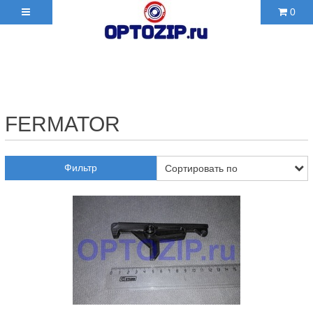
0
+7(495)210-36-06 ✉
2103606@mail.ru
FERMATOR
Фильтр