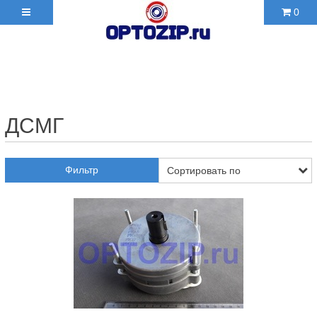
0
+7(495)210-36-06 ✉
2103606@mail.ru
ДСМГ
Фильтр