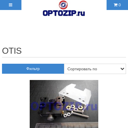
0
+7(495)210-36-06 ✉
2103606@mail.ru
OTIS
Фильтр