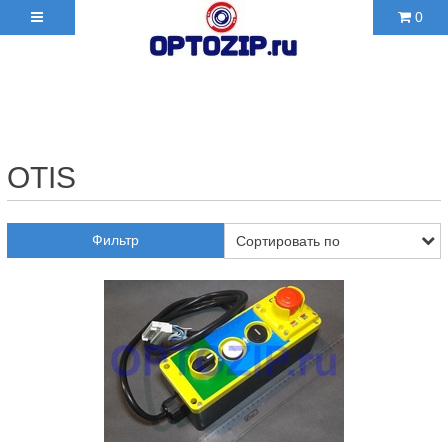
0
+7(495)210-36-06 ✉
2103606@mail.ru
OTIS
Фильтр