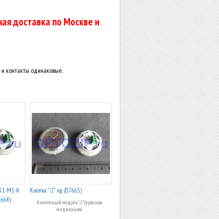
ая доставка по Москве и
 и контакты одинаковые.
 К1-М1-К
Кнопка "-2" кр. (07665)
7664)
Кнопочный модуль "-2" (красная
индикация)