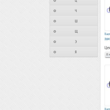
⠀⠀⠀⠀⠀⠀Ц⠀⠀⠀⠀⠀⠀⠀
⠀⠀⠀⠀⠀⠀Ч⠀⠀⠀⠀⠀⠀⠀
⠀⠀⠀⠀⠀⠀Ш⠀⠀⠀⠀⠀⠀⠀
⠀⠀⠀⠀⠀⠀Щ⠀⠀⠀⠀⠀⠀⠀
Кноп
(кра
⠀⠀⠀⠀⠀⠀Э⠀⠀⠀⠀⠀⠀⠀
Це
⠀⠀⠀⠀⠀⠀Я⠀⠀⠀⠀⠀⠀⠀
Кноп