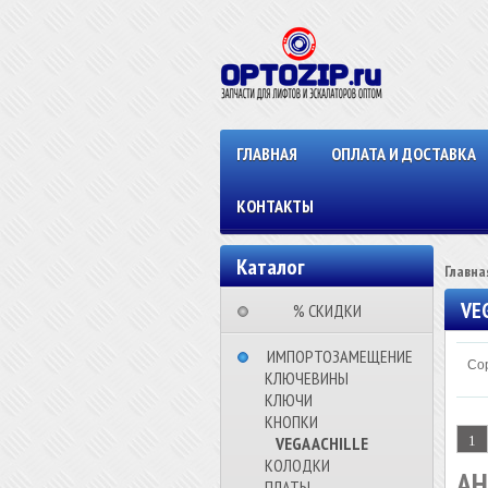
ГЛАВНАЯ
ОПЛАТА И ДОСТАВКА
КОНТАКТЫ
Каталог
Главна
VE
⠀⠀⠀% СКИДКИ⠀⠀⠀⠀
⠀ИМПОРТОЗАМЕЩЕНИЕ
Сор
КЛЮЧЕВИНЫ
КЛЮЧИ
КНОПКИ
VEGA ACHILLE
1
КОЛОДКИ
АН
ПЛАТЫ