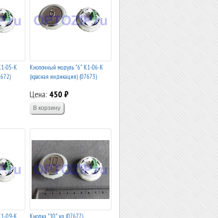
К1-05-К
Кнопочный модуль "6" К1-06-К
7672)
(красная индикация) (07673)
Цена:
450 ₽
К1-09-К
Кнопка "10" кр. (07677)