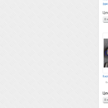
(кра
Це
Кноп
Кн
Цен