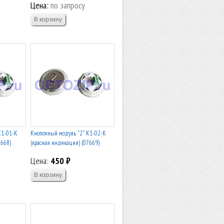
Цена:
по запросу
К1-01-К
Кнопочный модуль "2" К1-02-К
7668)
(красная индикация) (07669)
Цена:
450 ₽