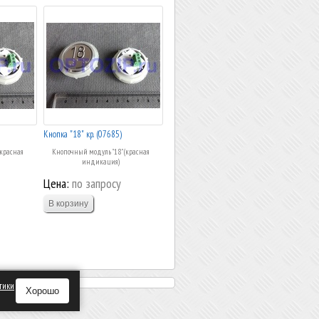
Кнопка "18" кр. (07685)
(красная
Кнопочный модуль "18" (красная
индикация)
Цена:
по запросу
тики
Хорошо