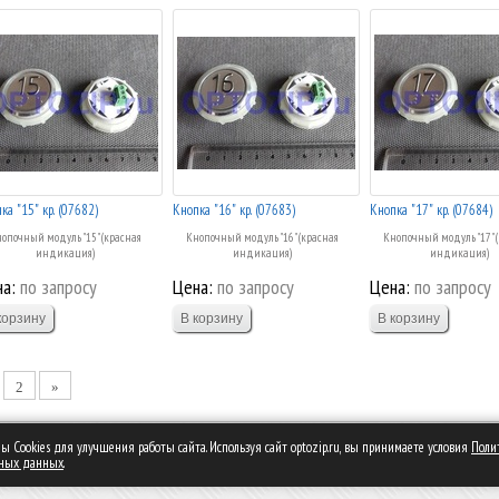
ка "15" кр. (07682)
Кнопка "16" кр. (07683)
Кнопка "17" кр. (07684)
опочный модуль "15" (красная
Кнопочный модуль "16" (красная
Кнопочный модуль "17" 
индикация)
индикация)
индикация)
а:
по запросу
Цена:
по запросу
Цена:
по запросу
2
»
 Сookies для улучшения работы сайта. Используя сайт optozip.ru, вы принимаете условия
Поли
ьных данных
.