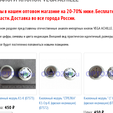
ы в нашем оптовом магазине на 20-70% ниже. Бесплатн
асти. Доставка во все города России.
ном разделе представлены отечественные аналоги импортных кнопок VEGA ACHILLE.
 цифры, символы и цвета индикации. Внешний вид практически идентичный, размеры
ог будет постепенно пополняться новыми позициями.
очный модуль К1-К (07573)
Кнопочный модуль "СТРЕЛКА"
Кнопочный модуль "-1"
К1-Стр-К (красная индикация)
(красная индикация) (0
на:
450 ₽
(07572)
Цена:
450 ₽