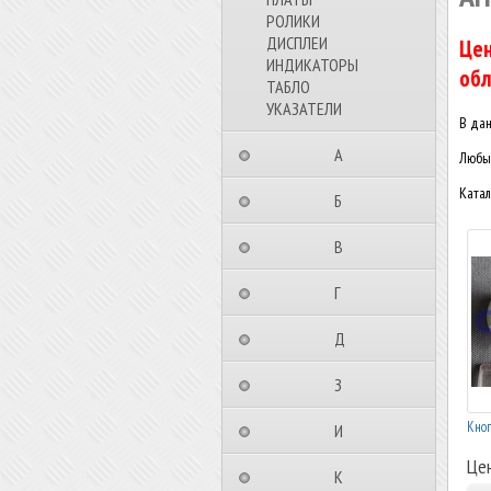
РОЛИКИ
ДИСПЛЕИ
Цен
ИНДИКАТОРЫ
обл
ТАБЛО
УКАЗАТЕЛИ
В дан
⠀⠀⠀⠀⠀⠀А⠀⠀⠀⠀⠀⠀⠀
Любые
Катал
⠀⠀⠀⠀⠀⠀Б⠀⠀⠀⠀⠀⠀⠀
⠀⠀⠀⠀⠀⠀В⠀⠀⠀⠀⠀⠀⠀
⠀⠀⠀⠀⠀⠀Г⠀⠀⠀⠀⠀⠀⠀
⠀⠀⠀⠀⠀⠀Д⠀⠀⠀⠀⠀⠀⠀
⠀⠀⠀⠀⠀⠀З⠀⠀⠀⠀⠀⠀⠀
Кноп
⠀⠀⠀⠀⠀⠀И⠀⠀⠀⠀⠀⠀⠀
Це
⠀⠀⠀⠀⠀⠀К⠀⠀⠀⠀⠀⠀⠀