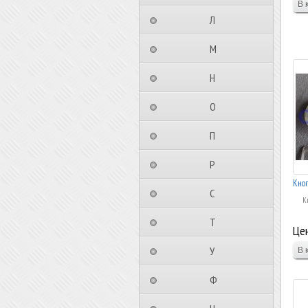
⠀⠀⠀⠀⠀⠀Л⠀⠀⠀⠀⠀⠀⠀
⠀⠀⠀⠀⠀⠀М⠀⠀⠀⠀⠀⠀⠀
⠀⠀⠀⠀⠀⠀Н⠀⠀⠀⠀⠀⠀⠀
⠀⠀⠀⠀⠀⠀О⠀⠀⠀⠀⠀⠀⠀
⠀⠀⠀⠀⠀⠀П⠀⠀⠀⠀⠀⠀⠀
⠀⠀⠀⠀⠀⠀Р⠀⠀⠀⠀⠀⠀⠀
Кноп
⠀⠀⠀⠀⠀⠀С⠀⠀⠀⠀⠀⠀⠀
К
⠀⠀⠀⠀⠀⠀Т⠀⠀⠀⠀⠀⠀⠀
Цен
⠀⠀⠀⠀⠀⠀У⠀⠀⠀⠀⠀⠀⠀
⠀⠀⠀⠀⠀⠀Ф⠀⠀⠀⠀⠀⠀⠀