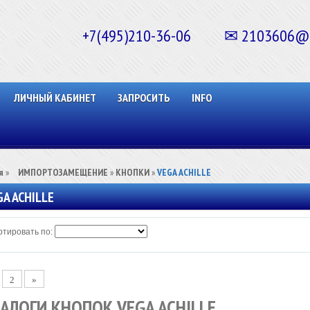
+7(495)210-36-06 ✉ 2103606@ma
ЛИЧНЫЙ КАБИНЕТ
ЗАПРОСИТЬ
INFO
я
»
⠀ИМПОРТОЗАМЕЩЕНИЕ
»
КНОПКИ
»
VEGA ACHILLE
GA ACHILLE
тировать по:
2
»
АЛОГИ КНОПОК VEGA ACHILLE