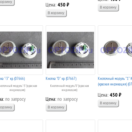
Цена:
450 ₽
ка "-3" кр. (07666)
Кнопка "0" кр. (07667)
Кнопочный модуль "1" 
(красная индикация) (0
нопочный модуль "-3" (красная
Кнопочный модуль "0" (красная
индикация)
индикация)
Цена:
450 ₽
а:
по запросу
Цена:
по запросу