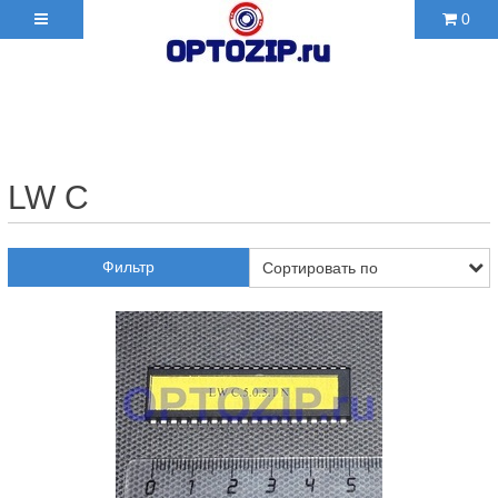
0
+7(495)210-36-06 ✉
2103606@mail.ru
LW C
Фильтр