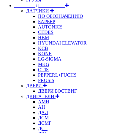
⠀⠀⠀⠀⠀⠀Д⠀⠀⠀⠀⠀⠀⠀
ДАТЧИКИ
ПО ОБОЗНАЧЕНИЮ
БАРЬЕР
AUTONICS
CEDES
HBM
HYUNDAI ELEVATOR
KCB
KONE
LG-SIGMA
MKG
OTIS
PEPPERL+FUCHS
PROSIS
ДВЕРИ
ДВЕРИ БОСТВИГ
ДВИГАТЕЛИ
АМН
АН
ДАЛ
ДСМ
ДСМГ
ДСТ