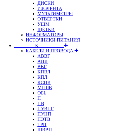
ДИСКИ
ИЗОЛЕНТА
МУЛЬТИМЕТРЫ
ОТВЁРТКИ
УШМ
ЩЁТКИ
ИНФОРМАТОРЫ
ИСТОЧНИКИ ПИТАНИЯ
⠀⠀⠀⠀⠀⠀К⠀⠀⠀⠀⠀⠀⠀
КАБЕЛИ И ПРОВОДА
АВВГ
АПВ
ВВГ
КПВЛ
КПЛ
КСПВ
МГШВ
ОБЬ
П
ПВ
ПУВПГ
ПУНП
ПЭТВ
ТРП
ШВВП