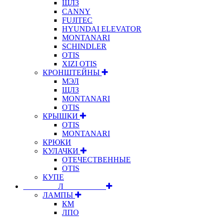
ЩЛЗ
CANNY
FUJITEC
HYUNDAI ELEVATOR
MONTANARI
SCHINDLER
OTIS
XIZI OTIS
КРОНШТЕЙНЫ
МЭЛ
ЩЛЗ
MONTANARI
OTIS
КРЫШКИ
OTIS
MONTANARI
КРЮКИ
КУЛАЧКИ
ОТЕЧЕСТВЕННЫЕ
OTIS
КУПЕ
⠀⠀⠀⠀⠀⠀Л⠀⠀⠀⠀⠀⠀⠀
ЛАМПЫ
КМ
ЛПО