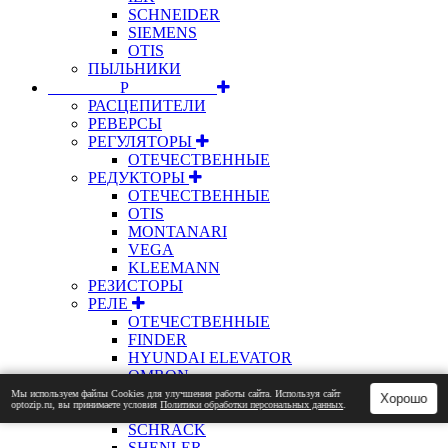
SCHNEIDER
SIEMENS
OTIS
ПЫЛЬНИКИ
⠀⠀⠀⠀⠀⠀Р⠀⠀⠀⠀⠀⠀⠀
РАСЦЕПИТЕЛИ
РЕВЕРСЫ
РЕГУЛЯТОРЫ
ОТЕЧЕСТВЕННЫЕ
РЕДУКТОРЫ
ОТЕЧЕСТВЕННЫЕ
OTIS
MONTANARI
VEGA
KLEEMANN
РЕЗИСТОРЫ
РЕЛЕ
ОТЕЧЕСТВЕННЫЕ
FINDER
HYUNDAI ELEVATOR
OMRON
OTIS
Мы используем файлы Сookies для улучшения работы сайта. Используя сайт
Хорошо
optozip.ru, вы принимаете условия
Политики обработки персональных данных
.
RELPOL
SCHRACK
SHENLER