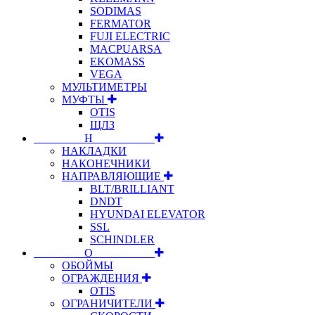
SODIMAS
FERMATOR
FUJI ELECTRIC
MACPUARSA
EKOMASS
VEGA
МУЛЬТИМЕТРЫ
МУФТЫ
OTIS
ЩЛЗ
⠀⠀⠀⠀⠀⠀Н⠀⠀⠀⠀⠀⠀⠀
НАКЛАДКИ
НАКОНЕЧНИКИ
НАПРАВЛЯЮЩИЕ
BLT/BRILLIANT
DNDT
HYUNDAI ELEVATOR
SSL
SCHINDLER
⠀⠀⠀⠀⠀⠀О⠀⠀⠀⠀⠀⠀⠀
ОБОЙМЫ
ОГРАЖДЕНИЯ
OTIS
ОГРАНИЧИТЕЛИ