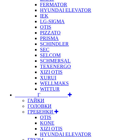
FERMATOR
HYUNDAI ELEVATOR
IEK
LG-SIGMA
OTIS
PIZZATO
PRISMA
SCHINDLER
SEC
SELCOM
SCHMERSAL
TEXENERGO
XIZI OTIS
XURUI
WELLMAKS
WITTUR
⠀⠀⠀⠀⠀⠀Г⠀⠀⠀⠀⠀⠀⠀
ГАЙКИ
ГОЛОВКИ
ГРЕБЕНКИ
OTIS
KONE
XIZI OTIS
HYUNDAI ELEVATOR
ГРУЗЫ