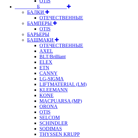
OTIS
⠀⠀⠀⠀⠀⠀Б⠀⠀⠀⠀⠀⠀⠀
БАЛКИ
ОТЕЧЕСТВЕННЫЕ
БАМПЕРЫ
OTIS
БАРЬЕРЫ
БАШМАКИ
ОТЕЧЕСТВЕННЫЕ
AXEL
BLT/Brilliant
ELEX
ETN
CANNY
LG-SIGMA
LIFTMATERIAL (LM)
KLEEMANN
KONE
MACPUARSA (MP)
ORONA
OTIS
SELCOM
SCHINDLER
SODIMAS
THYSSEN KRUPP