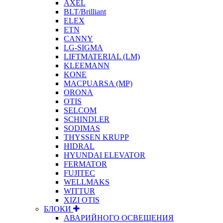
AXEL
BLT/Brilliant
ELEX
ETN
CANNY
LG-SIGMA
LIFTMATERIAL (LM)
KLEEMANN
KONE
MACPUARSA (MP)
ORONA
OTIS
SELCOM
SCHINDLER
SODIMAS
THYSSEN KRUPP
HIDRAL
HYUNDAI ELEVATOR
FERMATOR
FUJITEC
WELLMAKS
WITTUR
XIZI OTIS
БЛОКИ
АВАРИЙНОГО ОСВЕЩЕНИЯ