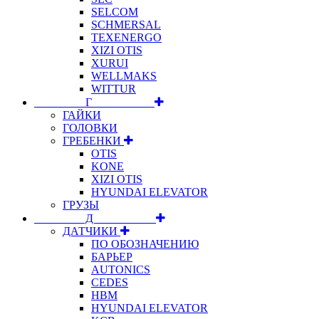
SELCOM
SCHMERSAL
TEXENERGO
XIZI OTIS
XURUI
WELLMAKS
WITTUR
⠀⠀⠀⠀⠀⠀Г⠀⠀⠀⠀⠀⠀⠀
ГАЙКИ
ГОЛОВКИ
ГРЕБЕНКИ
OTIS
KONE
XIZI OTIS
HYUNDAI ELEVATOR
ГРУЗЫ
⠀⠀⠀⠀⠀⠀Д⠀⠀⠀⠀⠀⠀⠀
ДАТЧИКИ
ПО ОБОЗНАЧЕНИЮ
БАРЬЕР
AUTONICS
CEDES
HBM
HYUNDAI ELEVATOR