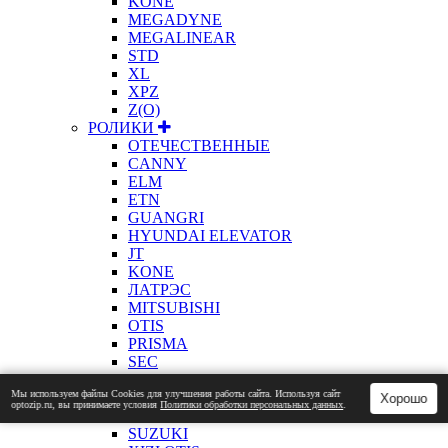
KONE
MEGADYNE
MEGALINEAR
STD
XL
XPZ
Z(О)
РОЛИКИ
ОТЕЧЕСТВЕННЫЕ
CANNY
ELM
ETN
GUANGRI
HYUNDAI ELEVATOR
JT
KONE
ЛАТРЭС
MITSUBISHI
OTIS
PRISMA
SEC
SELCOM
Мы используем файлы Сookies для улучшения работы сайта. Используя сайт
SCHINDLER
Хорошо
optozip.ru, вы принимаете условия
Политики обработки персональных данных
.
LG SIGMA
SUZUKI