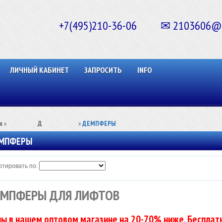
+7(495)210-36-06 ✉ 2103606@ma
ЛИЧНЫЙ КАБИНЕТ
ЗАПРОСИТЬ
INFO
я
»
⠀⠀⠀⠀⠀⠀Д⠀⠀⠀⠀⠀⠀⠀
»
ДЕМПФЕРЫ
МПФЕРЫ
тировать по:
МПФЕРЫ ДЛЯ ЛИФТОВ
ы в нашем оптовом магазине на 20-70% ниже. Бесплатн