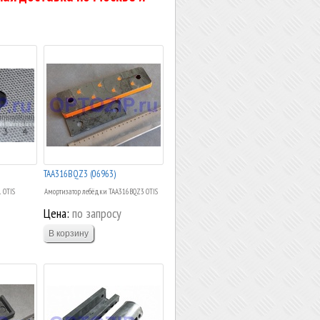
ТАА316BQZ3 (06963)
 OTIS
Амортизатор лебёдки ТАА316BQZ3 OTIS
Цена:
по запросу