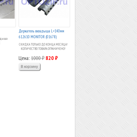
Держатель вкладыша L=140мм
612610 MONITOR (01678)
ладыша
E
СКИДКА ТОЛЬКО ДО КОНЦА МЕСЯЦА!
КОЛИЧЕСТВО ТОВАРА ОГРАНИЧЕНО!
Цена:
1000 ₽
820 ₽