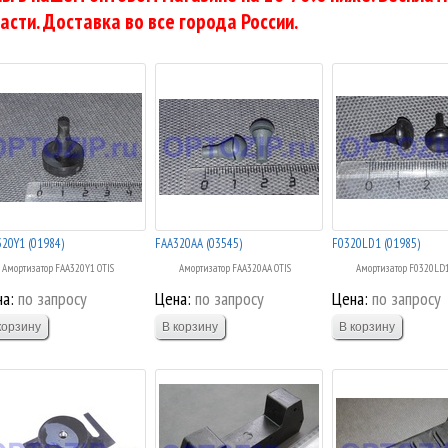
асти. Доставка во все города России.
20Y1 (01984)
FAA320AA (03545)
F0320LD1 (01985)
Амортизатор FAA320Y1 OTIS
Амортизатор FAA320AA OTIS
Амортизатор F0320LD1
а:
по запросу
Цена:
по запросу
Цена:
по запросу