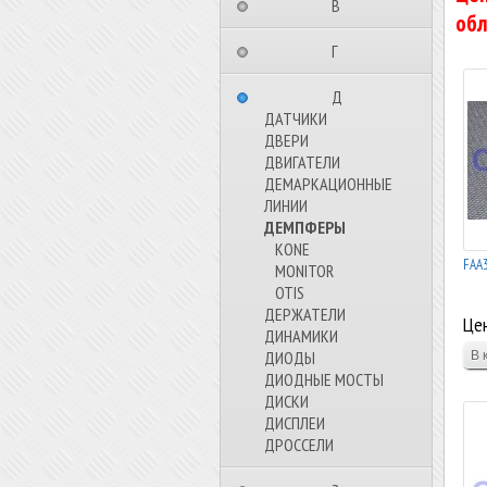
⠀⠀⠀⠀⠀⠀В⠀⠀⠀⠀⠀⠀⠀
обл
⠀⠀⠀⠀⠀⠀Г⠀⠀⠀⠀⠀⠀⠀
⠀⠀⠀⠀⠀⠀Д⠀⠀⠀⠀⠀⠀⠀
ДАТЧИКИ
ДВЕРИ
ДВИГАТЕЛИ
ДЕМАРКАЦИОННЫЕ
ЛИНИИ
ДЕМПФЕРЫ
KONE
FAA3
MONITOR
OTIS
ДЕРЖАТЕЛИ
Цен
ДИНАМИКИ
ДИОДЫ
ДИОДНЫЕ МОСТЫ
ДИСКИ
ДИСПЛЕИ
ДРОССЕЛИ