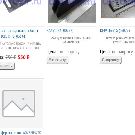
тизатор под полом кабины
FAA310N1 (00777)
KM901631G (06077)
10J1 OTIS (03544)
Блок купе кабины 160х60х25мм
Вставка резиновая вк
FAA310N1 OTIS
KM901631G KON
КА ТОЛЬКО ДО КОНЦА МЕСЯЦА!
ЛИЧЕСТВО ТОВАРА ОГРАНИЧЕНО!
Цена:
по запросу
Цена:
по запросу
на:
750 ₽
550 ₽
пфер вкладыша 6073203240