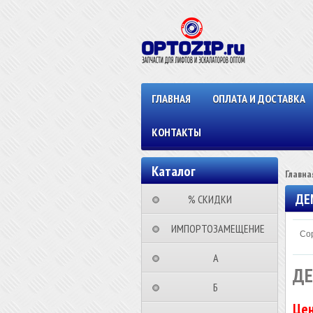
ГЛАВНАЯ
ОПЛАТА И ДОСТАВКА
КОНТАКТЫ
Каталог
Главна
ДЕ
⠀⠀⠀% СКИДКИ⠀⠀⠀⠀
⠀ИМПОРТОЗАМЕЩЕНИЕ
Сор
⠀⠀⠀⠀⠀⠀А⠀⠀⠀⠀⠀⠀⠀
ДЕ
⠀⠀⠀⠀⠀⠀Б⠀⠀⠀⠀⠀⠀⠀
Цен