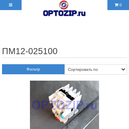
0
+7(495)210-36-06 ✉
2103606@mail.ru
ПМ12-025100
Фильтр