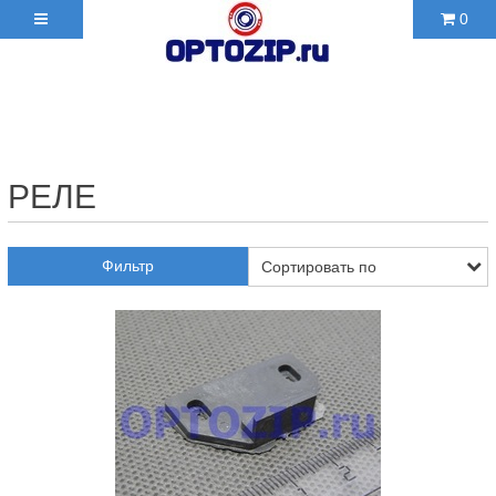
0
+7(495)210-36-06 ✉
2103606@mail.ru
РЕЛЕ
Фильтр