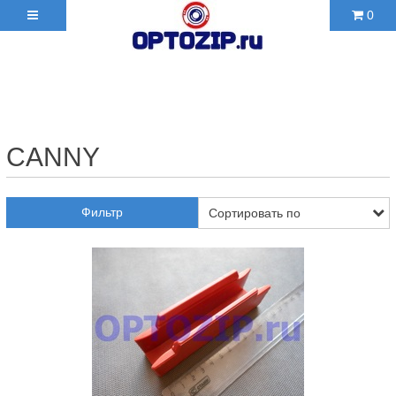
0
+7(495)210-36-06 ✉
2103606@mail.ru
CANNY
Фильтр