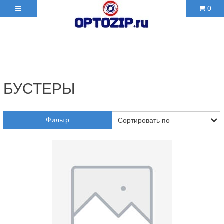
0
+7(495)210-36-06 ✉
2103606@mail.ru
БУСТЕРЫ
Фильтр