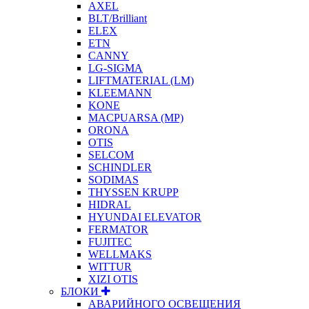
AXEL
BLT/Brilliant
ELEX
ETN
CANNY
LG-SIGMA
LIFTMATERIAL (LM)
KLEEMANN
KONE
MACPUARSA (MP)
ORONA
OTIS
SELCOM
SCHINDLER
SODIMAS
THYSSEN KRUPP
HIDRAL
HYUNDAI ELEVATOR
FERMATOR
FUJITEC
WELLMAKS
WITTUR
XIZI OTIS
БЛОКИ
АВАРИЙНОГО ОСВЕЩЕНИЯ