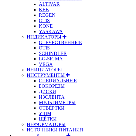
ALTIVAR
KEB
REGEN
OTIS
KONE
YASKAWA
ИНДИКАТОРЫ
ОТЕЧЕСТВЕННЫЕ
OTIS
SCHINDLER
LG-SIGMA
VEGA
ИНИЦИАТОРЫ
ИНСТРУМЕНТЫ
СПЕЦИАЛЬНЫЕ
БОКОРЕЗЫ
ДИСКИ
ИЗОЛЕНТА
МУЛЬТИМЕТРЫ
ОТВЁРТКИ
УШМ
ЩЁТКИ
ИНФОРМАТОРЫ
ИСТОЧНИКИ ПИТАНИЯ
⠀⠀⠀⠀⠀⠀К⠀⠀⠀⠀⠀⠀⠀