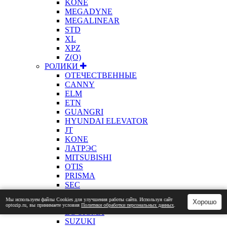
KONE
MEGADYNE
MEGALINEAR
STD
XL
XPZ
Z(О)
РОЛИКИ
ОТЕЧЕСТВЕННЫЕ
CANNY
ELM
ETN
GUANGRI
HYUNDAI ELEVATOR
JT
KONE
ЛАТРЭС
MITSUBISHI
OTIS
PRISMA
SEC
SELCOM
Мы используем файлы Сookies для улучшения работы сайта. Используя сайт
Хорошо
SCHINDLER
optozip.ru, вы принимаете условия
Политики обработки персональных данных
.
LG SIGMA
SUZUKI