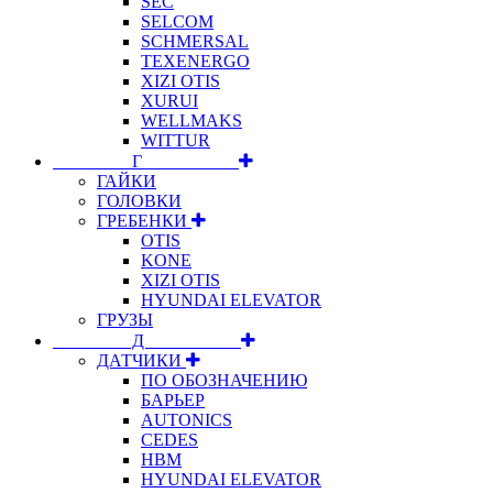
SEC
SELCOM
SCHMERSAL
TEXENERGO
XIZI OTIS
XURUI
WELLMAKS
WITTUR
⠀⠀⠀⠀⠀⠀Г⠀⠀⠀⠀⠀⠀⠀
ГАЙКИ
ГОЛОВКИ
ГРЕБЕНКИ
OTIS
KONE
XIZI OTIS
HYUNDAI ELEVATOR
ГРУЗЫ
⠀⠀⠀⠀⠀⠀Д⠀⠀⠀⠀⠀⠀⠀
ДАТЧИКИ
ПО ОБОЗНАЧЕНИЮ
БАРЬЕР
AUTONICS
CEDES
HBM
HYUNDAI ELEVATOR