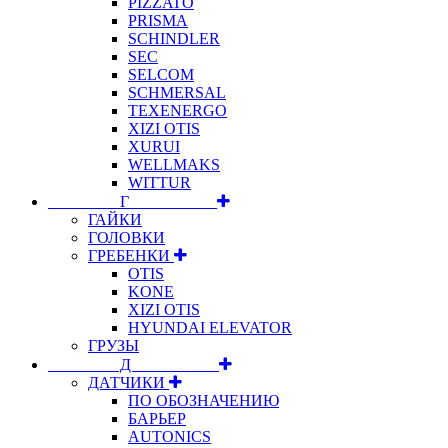
PIZZATO
PRISMA
SCHINDLER
SEC
SELCOM
SCHMERSAL
TEXENERGO
XIZI OTIS
XURUI
WELLMAKS
WITTUR
⠀⠀⠀⠀⠀⠀Г⠀⠀⠀⠀⠀⠀⠀
ГАЙКИ
ГОЛОВКИ
ГРЕБЕНКИ
OTIS
KONE
XIZI OTIS
HYUNDAI ELEVATOR
ГРУЗЫ
⠀⠀⠀⠀⠀⠀Д⠀⠀⠀⠀⠀⠀⠀
ДАТЧИКИ
ПО ОБОЗНАЧЕНИЮ
БАРЬЕР
AUTONICS