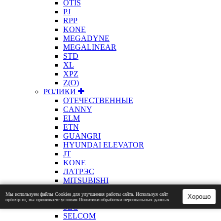
OTIS
PJ
RPP
KONE
MEGADYNE
MEGALINEAR
STD
XL
XPZ
Z(О)
РОЛИКИ
ОТЕЧЕСТВЕННЫЕ
CANNY
ELM
ETN
GUANGRI
HYUNDAI ELEVATOR
JT
KONE
ЛАТРЭС
MITSUBISHI
OTIS
Мы используем файлы Сookies для улучшения работы сайта. Используя сайт
Хорошо
PRISMA
optozip.ru, вы принимаете условия
Политики обработки персональных данных
.
SEC
SELCOM