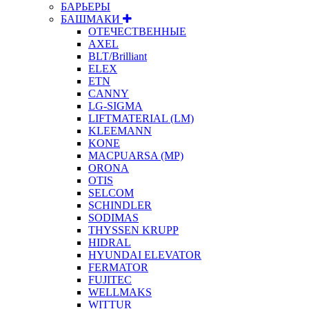
БАРЬЕРЫ
БАШМАКИ
ОТЕЧЕСТВЕННЫЕ
AXEL
BLT/Brilliant
ELEX
ETN
CANNY
LG-SIGMA
LIFTMATERIAL (LM)
KLEEMANN
KONE
MACPUARSA (MP)
ORONA
OTIS
SELCOM
SCHINDLER
SODIMAS
THYSSEN KRUPP
HIDRAL
HYUNDAI ELEVATOR
FERMATOR
FUJITEC
WELLMAKS
WITTUR