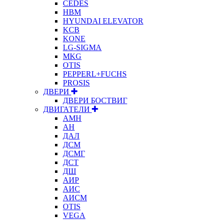
CEDES
HBM
HYUNDAI ELEVATOR
KCB
KONE
LG-SIGMA
MKG
OTIS
PEPPERL+FUCHS
PROSIS
ДВЕРИ
ДВЕРИ БОСТВИГ
ДВИГАТЕЛИ
АМН
АН
ДАЛ
ДСМ
ДСМГ
ДСТ
ДШ
АИР
АИС
АИСМ
OTIS
VEGA