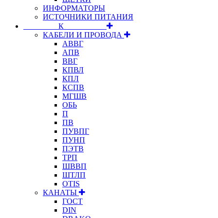
ИНФОРМАТОРЫ
ИСТОЧНИКИ ПИТАНИЯ
⠀⠀⠀⠀⠀⠀К⠀⠀⠀⠀⠀⠀⠀
КАБЕЛИ И ПРОВОДА
АВВГ
АПВ
ВВГ
КПВЛ
КПЛ
КСПВ
МГШВ
ОБЬ
П
ПВ
ПУВПГ
ПУНП
ПЭТВ
ТРП
ШВВП
ШТЛП
OTIS
КАНАТЫ
ГОСТ
DIN