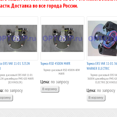
асти. Доставка во все города России.
оз ERS VAR 11-01 3232N
Тормоз RSD 4500N MAYR
Тормоз ERS VAR 11-01 3
R
WARNER ELECTRIC
Тормоз дисковый RSD 4500N 40W
MAYR
ормоз дисковый ERS VAR 11-01
Тормоз дисковый ERS VA
32N для лебедки PMS 420 MAYR
3600N для лебедки PMS 4
Цена:
по запросу
(SCHINDLER)
ELECTRIC (SCHINDL
а:
по запросу
Цена:
по запросу