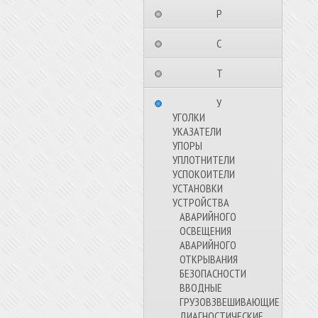
⠀⠀⠀⠀⠀⠀Р⠀⠀⠀⠀⠀⠀⠀
⠀⠀⠀⠀⠀⠀С⠀⠀⠀⠀⠀⠀⠀
⠀⠀⠀⠀⠀⠀Т⠀⠀⠀⠀⠀⠀⠀
⠀⠀⠀⠀⠀⠀У⠀⠀⠀⠀⠀⠀⠀
УГОЛКИ
УКАЗАТЕЛИ
УПОРЫ
УПЛОТНИТЕЛИ
УСПОКОИТЕЛИ
УСТАНОВКИ
УСТРОЙСТВА
АВАРИЙНОГО
ОСВЕЩЕНИЯ
АВАРИЙНОГО
ОТКРЫВАНИЯ
БЕЗОПАСНОСТИ
ВВОДНЫЕ
ГРУЗОВЗВЕШИВАЮЩИЕ
ДИАГНОСТИЧЕСКИЕ