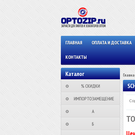
ГЛАВНАЯ
ОПЛАТА И ДОСТАВКА
КОНТАКТЫ
Каталог
Главна
SC
⠀⠀⠀% СКИДКИ⠀⠀⠀⠀
⠀ИМПОРТОЗАМЕЩЕНИЕ
Сор
⠀⠀⠀⠀⠀⠀А⠀⠀⠀⠀⠀⠀⠀
ТО
⠀⠀⠀⠀⠀⠀Б⠀⠀⠀⠀⠀⠀⠀
Цен