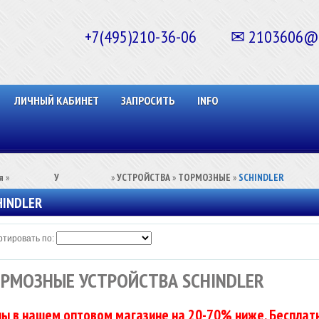
+7(495)210-36-06 ✉ 2103606@ma
ЛИЧНЫЙ КАБИНЕТ
ЗАПРОСИТЬ
INFO
я
»
⠀⠀⠀⠀⠀⠀У⠀⠀⠀⠀⠀⠀⠀
»
УСТРОЙСТВА
»
ТОРМОЗНЫЕ
»
SCHINDLER
HINDLER
тировать по:
РМОЗНЫЕ УСТРОЙСТВА SCHINDLER
ы в нашем оптовом магазине на 20-70% ниже. Бесплатн