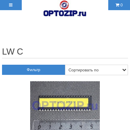
0
+7(495)210-36-06 ✉
2103606@mail.ru
LW C
Фильтр