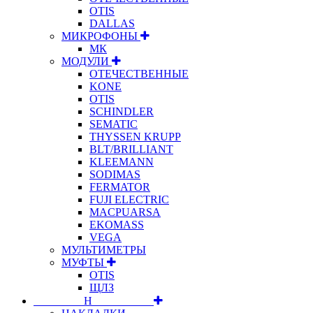
OTIS
DALLAS
МИКРОФОНЫ
МК
МОДУЛИ
ОТЕЧЕСТВЕННЫЕ
KONE
OTIS
SCHINDLER
SEMATIC
THYSSEN KRUPP
BLT/BRILLIANT
KLEEMANN
SODIMAS
FERMATOR
FUJI ELECTRIC
MACPUARSA
EKOMASS
VEGA
МУЛЬТИМЕТРЫ
МУФТЫ
OTIS
ЩЛЗ
⠀⠀⠀⠀⠀⠀Н⠀⠀⠀⠀⠀⠀⠀