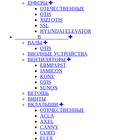
БУФЕРЫ
ОТЕЧЕСТВЕННЫЕ
OTIS
XIZI OTIS
SSL
HYUNDAI ELEVATOR
⠀⠀⠀⠀⠀⠀В⠀⠀⠀⠀⠀⠀⠀
ВАЛЫ
OTIS
ВВОДНЫЕ УСТРОЙСТВА
ВЕНТИЛЯТОРЫ
EBMPAPST
JAMICON
KONE
OTIS
SUNON
ВЕТОШЬ
ВИНТЫ
ВКЛАДЫШИ
ОТЕЧЕСТВЕННЫЕ
ACLA
AXEL
CANNY
CURTI
ELEX