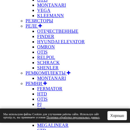
MONTANARI
VEGA
KLEEMANN
РЕЗИСТОРЫ
РЕЛЕ
ОТЕЧЕСТВЕННЫЕ
FINDER
HYUNDAI ELEVATOR
OMRON
OTIS
RELPOL
SCHRACK
SHENLER
РЕМКОМПЛЕКТЫ
MONTANARI
РЕМНИ
FERMATOR
HTD
OTIS
PJ
RPP
KONE
Мы используем файлы Сookies для улучшения работы сайта. Используя сайт
Хорошо
optozip.ru, вы принимаете условия
Политики обработки персональных данных
.
MEGADYNE
MEGALINEAR