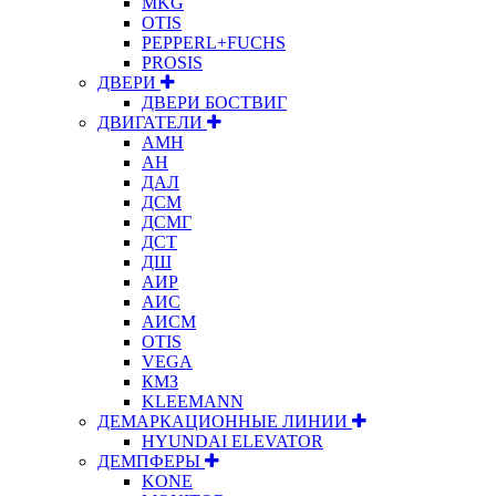
MKG
OTIS
PEPPERL+FUCHS
PROSIS
ДВЕРИ
ДВЕРИ БОСТВИГ
ДВИГАТЕЛИ
АМН
АН
ДАЛ
ДСМ
ДСМГ
ДСТ
ДШ
АИР
АИС
АИСМ
OTIS
VEGA
КМЗ
KLEEMANN
ДЕМАРКАЦИОННЫЕ ЛИНИИ
HYUNDAI ELEVATOR
ДЕМПФЕРЫ
KONE