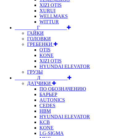
XIZI OTIS
XURUI
WELLMAKS
WITTUR
⠀⠀⠀⠀⠀⠀Г⠀⠀⠀⠀⠀⠀⠀
ГАЙКИ
ГОЛОВКИ
ГРЕБЕНКИ
OTIS
KONE
XIZI OTIS
HYUNDAI ELEVATOR
ГРУЗЫ
⠀⠀⠀⠀⠀⠀Д⠀⠀⠀⠀⠀⠀⠀
ДАТЧИКИ
ПО ОБОЗНАЧЕНИЮ
БАРЬЕР
AUTONICS
CEDES
HBM
HYUNDAI ELEVATOR
KCB
KONE
LG-SIGMA