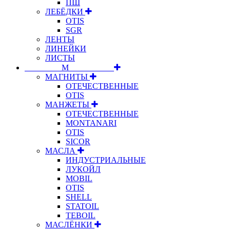
ПШ
ЛЕБЁДКИ
OTIS
SGR
ЛЕНТЫ
ЛИНЕЙКИ
ЛИСТЫ
⠀⠀⠀⠀⠀⠀М⠀⠀⠀⠀⠀⠀⠀
МАГНИТЫ
ОТЕЧЕСТВЕННЫЕ
OTIS
МАНЖЕТЫ
ОТЕЧЕСТВЕННЫЕ
MONTANARI
OTIS
SICOR
МАСЛА
ИНДУСТРИАЛЬНЫЕ
ЛУКОЙЛ
MOBIL
OTIS
SHELL
STATOIL
TEBOIL
МАСЛЁНКИ