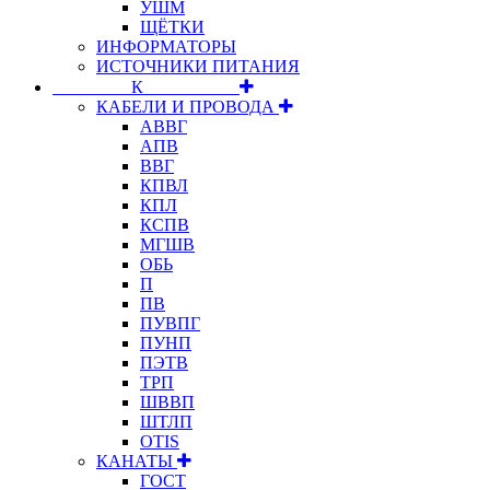
УШМ
ЩЁТКИ
ИНФОРМАТОРЫ
ИСТОЧНИКИ ПИТАНИЯ
⠀⠀⠀⠀⠀⠀К⠀⠀⠀⠀⠀⠀⠀
КАБЕЛИ И ПРОВОДА
АВВГ
АПВ
ВВГ
КПВЛ
КПЛ
КСПВ
МГШВ
ОБЬ
П
ПВ
ПУВПГ
ПУНП
ПЭТВ
ТРП
ШВВП
ШТЛП
OTIS
КАНАТЫ
ГОСТ