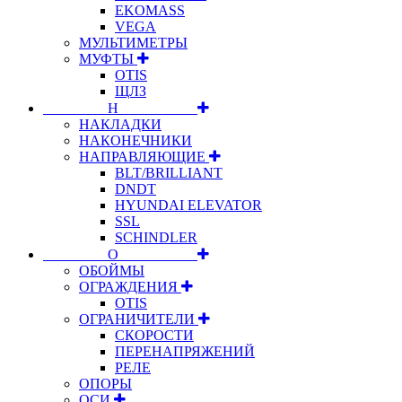
EKOMASS
VEGA
МУЛЬТИМЕТРЫ
МУФТЫ
OTIS
ЩЛЗ
⠀⠀⠀⠀⠀⠀Н⠀⠀⠀⠀⠀⠀⠀
НАКЛАДКИ
НАКОНЕЧНИКИ
НАПРАВЛЯЮЩИЕ
BLT/BRILLIANT
DNDT
HYUNDAI ELEVATOR
SSL
SCHINDLER
⠀⠀⠀⠀⠀⠀О⠀⠀⠀⠀⠀⠀⠀
ОБОЙМЫ
ОГРАЖДЕНИЯ
OTIS
ОГРАНИЧИТЕЛИ
СКОРОСТИ
ПЕРЕНАПРЯЖЕНИЙ
РЕЛЕ
ОПОРЫ
ОСИ