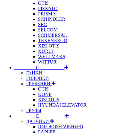
OTIS
PIZZATO
PRISMA
SCHINDLER
SEC
SELCOM
SCHMERSAL
TEXENERGO
XIZI OTIS
XURUI
WELLMAKS
WITTUR
⠀⠀⠀⠀⠀⠀Г⠀⠀⠀⠀⠀⠀⠀
ГАЙКИ
ГОЛОВКИ
ГРЕБЕНКИ
OTIS
KONE
XIZI OTIS
HYUNDAI ELEVATOR
ГРУЗЫ
⠀⠀⠀⠀⠀⠀Д⠀⠀⠀⠀⠀⠀⠀
ДАТЧИКИ
ПО ОБОЗНАЧЕНИЮ
БАРЬЕР