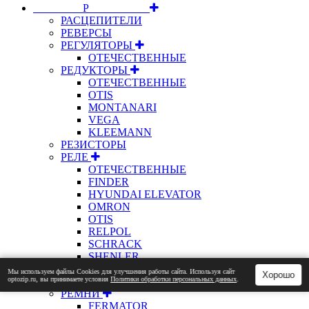
⠀⠀⠀⠀⠀⠀Р⠀⠀⠀⠀⠀⠀⠀
РАСЦЕПИТЕЛИ
РЕВЕРСЫ
РЕГУЛЯТОРЫ
ОТЕЧЕСТВЕННЫЕ
РЕДУКТОРЫ
ОТЕЧЕСТВЕННЫЕ
OTIS
MONTANARI
VEGA
KLEEMANN
РЕЗИСТОРЫ
РЕЛЕ
ОТЕЧЕСТВЕННЫЕ
FINDER
HYUNDAI ELEVATOR
OMRON
OTIS
RELPOL
SCHRACK
SHENLER
РЕМКОМПЛЕКТЫ
Мы используем файлы Сookies для улучшения работы сайта. Используя сайт
Хорошо
optozip.ru, вы принимаете условия
Политики обработки персональных данных
.
MONTANARI
РЕМНИ
FERMATOR