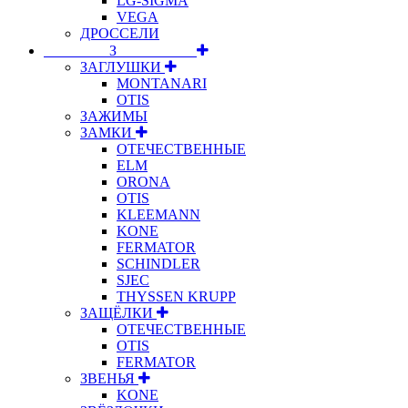
LG-SIGMA
VEGA
ДРОССЕЛИ
⠀⠀⠀⠀⠀⠀З⠀⠀⠀⠀⠀⠀⠀
ЗАГЛУШКИ
MONTANARI
OTIS
ЗАЖИМЫ
ЗАМКИ
ОТЕЧЕСТВЕННЫЕ
ELM
ORONA
OTIS
KLEEMANN
KONE
FERMATOR
SCHINDLER
SJEC
THYSSEN KRUPP
ЗАЩЁЛКИ
ОТЕЧЕСТВЕННЫЕ
OTIS
FERMATOR
ЗВЕНЬЯ
KONE