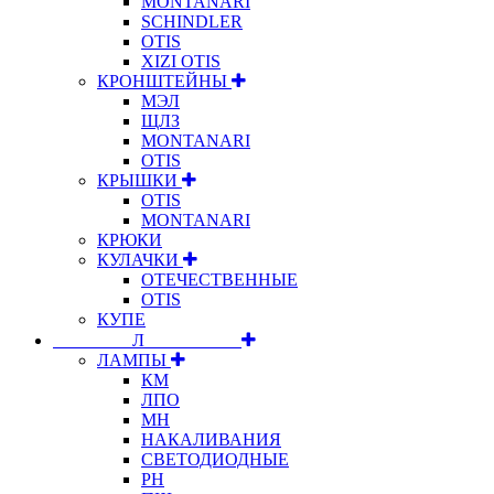
MONTANARI
SCHINDLER
OTIS
XIZI OTIS
КРОНШТЕЙНЫ
МЭЛ
ЩЛЗ
MONTANARI
OTIS
КРЫШКИ
OTIS
MONTANARI
КРЮКИ
КУЛАЧКИ
ОТЕЧЕСТВЕННЫЕ
OTIS
КУПЕ
⠀⠀⠀⠀⠀⠀Л⠀⠀⠀⠀⠀⠀⠀
ЛАМПЫ
КМ
ЛПО
МН
НАКАЛИВАНИЯ
СВЕТОДИОДНЫЕ
РН