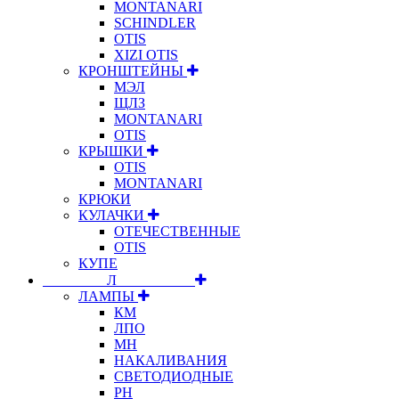
MONTANARI
SCHINDLER
OTIS
XIZI OTIS
КРОНШТЕЙНЫ
МЭЛ
ЩЛЗ
MONTANARI
OTIS
КРЫШКИ
OTIS
MONTANARI
КРЮКИ
КУЛАЧКИ
ОТЕЧЕСТВЕННЫЕ
OTIS
КУПЕ
⠀⠀⠀⠀⠀⠀Л⠀⠀⠀⠀⠀⠀⠀
ЛАМПЫ
КМ
ЛПО
МН
НАКАЛИВАНИЯ
СВЕТОДИОДНЫЕ
РН