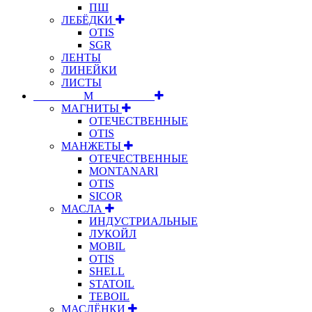
ПШ
ЛЕБЁДКИ
OTIS
SGR
ЛЕНТЫ
ЛИНЕЙКИ
ЛИСТЫ
⠀⠀⠀⠀⠀⠀М⠀⠀⠀⠀⠀⠀⠀
МАГНИТЫ
ОТЕЧЕСТВЕННЫЕ
OTIS
МАНЖЕТЫ
ОТЕЧЕСТВЕННЫЕ
MONTANARI
OTIS
SICOR
МАСЛА
ИНДУСТРИАЛЬНЫЕ
ЛУКОЙЛ
MOBIL
OTIS
SHELL
STATOIL
TEBOIL
МАСЛЁНКИ