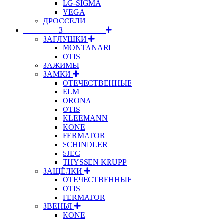
LG-SIGMA
VEGA
ДРОССЕЛИ
⠀⠀⠀⠀⠀⠀З⠀⠀⠀⠀⠀⠀⠀
ЗАГЛУШКИ
MONTANARI
OTIS
ЗАЖИМЫ
ЗАМКИ
ОТЕЧЕСТВЕННЫЕ
ELM
ORONA
OTIS
KLEEMANN
KONE
FERMATOR
SCHINDLER
SJEC
THYSSEN KRUPP
ЗАЩЁЛКИ
ОТЕЧЕСТВЕННЫЕ
OTIS
FERMATOR
ЗВЕНЬЯ
KONE