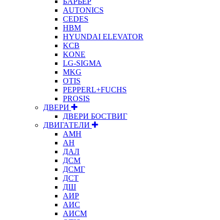
БАРЬЕР
AUTONICS
CEDES
HBM
HYUNDAI ELEVATOR
KCB
KONE
LG-SIGMA
MKG
OTIS
PEPPERL+FUCHS
PROSIS
ДВЕРИ
ДВЕРИ БОСТВИГ
ДВИГАТЕЛИ
АМН
АН
ДАЛ
ДСМ
ДСМГ
ДСТ
ДШ
АИР
АИС
АИСМ