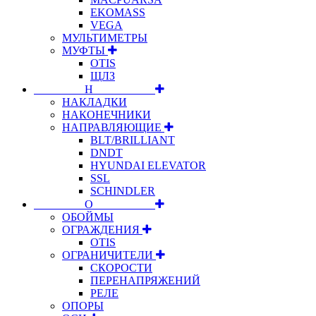
EKOMASS
VEGA
МУЛЬТИМЕТРЫ
МУФТЫ
OTIS
ЩЛЗ
⠀⠀⠀⠀⠀⠀Н⠀⠀⠀⠀⠀⠀⠀
НАКЛАДКИ
НАКОНЕЧНИКИ
НАПРАВЛЯЮЩИЕ
BLT/BRILLIANT
DNDT
HYUNDAI ELEVATOR
SSL
SCHINDLER
⠀⠀⠀⠀⠀⠀О⠀⠀⠀⠀⠀⠀⠀
ОБОЙМЫ
ОГРАЖДЕНИЯ
OTIS
ОГРАНИЧИТЕЛИ
СКОРОСТИ
ПЕРЕНАПРЯЖЕНИЙ
РЕЛЕ
ОПОРЫ