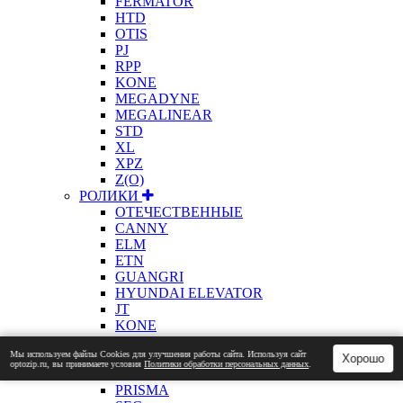
FERMATOR
HTD
OTIS
PJ
RPP
KONE
MEGADYNE
MEGALINEAR
STD
XL
XPZ
Z(О)
РОЛИКИ
ОТЕЧЕСТВЕННЫЕ
CANNY
ELM
ETN
GUANGRI
HYUNDAI ELEVATOR
JT
KONE
ЛАТРЭС
Мы используем файлы Сookies для улучшения работы сайта. Используя сайт
MITSUBISHI
Хорошо
optozip.ru, вы принимаете условия
Политики обработки персональных данных
.
OTIS
PRISMA