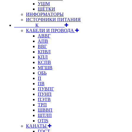
УШМ
ЩЁТКИ
ИНФОРМАТОРЫ
ИСТОЧНИКИ ПИТАНИЯ
⠀⠀⠀⠀⠀⠀К⠀⠀⠀⠀⠀⠀⠀
КАБЕЛИ И ПРОВОДА
АВВГ
АПВ
ВВГ
КПВЛ
КПЛ
КСПВ
МГШВ
ОБЬ
П
ПВ
ПУВПГ
ПУНП
ПЭТВ
ТРП
ШВВП
ШТЛП
OTIS
КАНАТЫ
ГОСТ