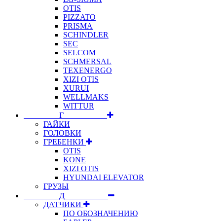
OTIS
PIZZATO
PRISMA
SCHINDLER
SEC
SELCOM
SCHMERSAL
TEXENERGO
XIZI OTIS
XURUI
WELLMAKS
WITTUR
⠀⠀⠀⠀⠀⠀Г⠀⠀⠀⠀⠀⠀⠀
ГАЙКИ
ГОЛОВКИ
ГРЕБЕНКИ
OTIS
KONE
XIZI OTIS
HYUNDAI ELEVATOR
ГРУЗЫ
⠀⠀⠀⠀⠀⠀Д⠀⠀⠀⠀⠀⠀⠀
ДАТЧИКИ
ПО ОБОЗНАЧЕНИЮ