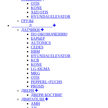
OTIS
KONE
XIZI OTIS
HYUNDAI ELEVATOR
ГРУЗЫ
⠀⠀⠀⠀⠀⠀Д⠀⠀⠀⠀⠀⠀⠀
ДАТЧИКИ
ПО ОБОЗНАЧЕНИЮ
БАРЬЕР
AUTONICS
CEDES
HBM
HYUNDAI ELEVATOR
KCB
KONE
LG-SIGMA
MKG
OTIS
PEPPERL+FUCHS
PROSIS
ДВЕРИ
ДВЕРИ БОСТВИГ
ДВИГАТЕЛИ
АМН
АН