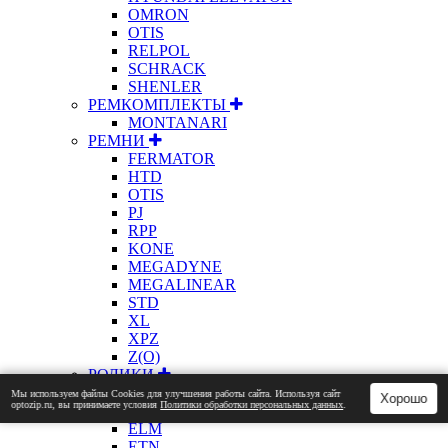
OMRON
OTIS
RELPOL
SCHRACK
SHENLER
РЕМКОМПЛЕКТЫ
MONTANARI
РЕМНИ
FERMATOR
HTD
OTIS
PJ
RPP
KONE
MEGADYNE
MEGALINEAR
STD
XL
XPZ
Z(О)
РОЛИКИ
ОТЕЧЕСТВЕННЫЕ
Мы используем файлы Сookies для улучшения работы сайта. Используя сайт
Хорошо
optozip.ru, вы принимаете условия
Политики обработки персональных данных
.
CANNY
ELM
ETN