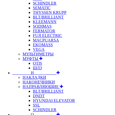
SCHINDLER
SEMATIC
THYSSEN KRUPP
BLT/BRILLIANT
KLEEMANN
SODIMAS
FERMATOR
FUJI ELECTRIC
MACPUARSA
EKOMASS
VEGA
МУЛЬТИМЕТРЫ
МУФТЫ
OTIS
ЩЛЗ
⠀⠀⠀⠀⠀⠀Н⠀⠀⠀⠀⠀⠀⠀
НАКЛАДКИ
НАКОНЕЧНИКИ
НАПРАВЛЯЮЩИЕ
BLT/BRILLIANT
DNDT
HYUNDAI ELEVATOR
SSL
SCHINDLER
⠀⠀⠀⠀⠀⠀О⠀⠀⠀⠀⠀⠀⠀