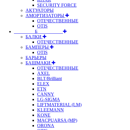
SECURITY FORCE
АКТУАТОРЫ
АМОРТИЗАТОРЫ
ОТЕЧЕСТВЕННЫЕ
OTIS
⠀⠀⠀⠀⠀⠀Б⠀⠀⠀⠀⠀⠀⠀
БАЛКИ
ОТЕЧЕСТВЕННЫЕ
БАМПЕРЫ
OTIS
БАРЬЕРЫ
БАШМАКИ
ОТЕЧЕСТВЕННЫЕ
AXEL
BLT/Brilliant
ELEX
ETN
CANNY
LG-SIGMA
LIFTMATERIAL (LM)
KLEEMANN
KONE
MACPUARSA (MP)
ORONA