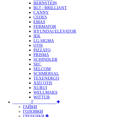
BERNSTEIN
BLT / BRILLIANT
CANNY
CEDES
EMAS
FERMATOR
HYUNDAI ELEVATOR
IEK
LG-SIGMA
OTIS
PIZZATO
PRISMA
SCHINDLER
SEC
SELCOM
SCHMERSAL
TEXENERGO
XIZI OTIS
XURUI
WELLMAKS
WITTUR
⠀⠀⠀⠀⠀⠀Г⠀⠀⠀⠀⠀⠀⠀
ГАЙКИ
ГОЛОВКИ
ГРЕБЕНКИ