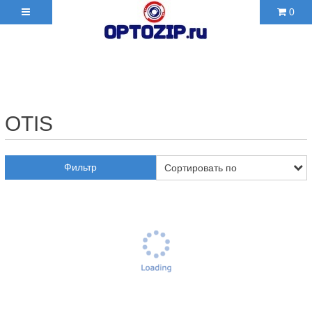
0
+7(495)210-36-06 ✉
2103606@mail.ru
OTIS
Фильтр