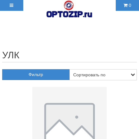
0
+7(495)210-36-06 ✉
2103606@mail.ru
УЛК
Фильтр