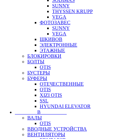
SODIMAS
SUNNY
THYSSEN KRUPP
VEGA
ФОТОЗАВЕС
SUNNY
VEGA
ШКИВОВ
ЭЛЕКТРОННЫЕ
ЭТАЖНЫЕ
БЛОКИРОВКИ
БОЛТЫ
OTIS
БУСТЕРЫ
БУФЕРЫ
ОТЕЧЕСТВЕННЫЕ
OTIS
XIZI OTIS
SSL
HYUNDAI ELEVATOR
⠀⠀⠀⠀⠀⠀В⠀⠀⠀⠀⠀⠀⠀
ВАЛЫ
OTIS
ВВОДНЫЕ УСТРОЙСТВА
ВЕНТИЛЯТОРЫ