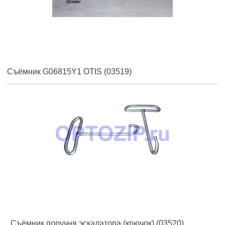
Съёмник G06815Y1 OTIS (03519)
Съёмник поручня эскалатора (крючок) (03520)