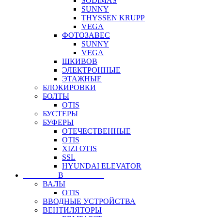
SODIMAS
SUNNY
THYSSEN KRUPP
VEGA
ФОТОЗАВЕС
SUNNY
VEGA
ШКИВОВ
ЭЛЕКТРОННЫЕ
ЭТАЖНЫЕ
БЛОКИРОВКИ
БОЛТЫ
OTIS
БУСТЕРЫ
БУФЕРЫ
ОТЕЧЕСТВЕННЫЕ
OTIS
XIZI OTIS
SSL
HYUNDAI ELEVATOR
⠀⠀⠀⠀⠀⠀В⠀⠀⠀⠀⠀⠀⠀
ВАЛЫ
OTIS
ВВОДНЫЕ УСТРОЙСТВА
ВЕНТИЛЯТОРЫ