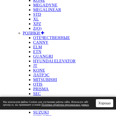
KONE
MEGADYNE
MEGALINEAR
STD
XL
XPZ
Z(О)
РОЛИКИ
ОТЕЧЕСТВЕННЫЕ
CANNY
ELM
ETN
GUANGRI
HYUNDAI ELEVATOR
JT
KONE
ЛАТРЭС
MITSUBISHI
OTIS
PRISMA
SEC
SELCOM
Мы используем файлы Сookies для улучшения работы сайта. Используя сайт
SCHINDLER
Хорошо
optozip.ru, вы принимаете условия
Политики обработки персональных данных
.
LG SIGMA
SUZUKI