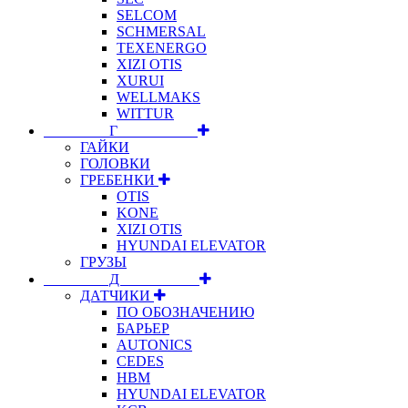
SELCOM
SCHMERSAL
TEXENERGO
XIZI OTIS
XURUI
WELLMAKS
WITTUR
⠀⠀⠀⠀⠀⠀Г⠀⠀⠀⠀⠀⠀⠀
ГАЙКИ
ГОЛОВКИ
ГРЕБЕНКИ
OTIS
KONE
XIZI OTIS
HYUNDAI ELEVATOR
ГРУЗЫ
⠀⠀⠀⠀⠀⠀Д⠀⠀⠀⠀⠀⠀⠀
ДАТЧИКИ
ПО ОБОЗНАЧЕНИЮ
БАРЬЕР
AUTONICS
CEDES
HBM
HYUNDAI ELEVATOR