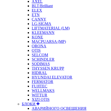
AXEL
BLT/Brilliant
ELEX
ETN
CANNY
LG-SIGMA
LIFTMATERIAL (LM)
KLEEMANN
KONE
MACPUARSA (MP)
ORONA
OTIS
SELCOM
SCHINDLER
SODIMAS
THYSSEN KRUPP
HIDRAL
HYUNDAI ELEVATOR
FERMATOR
FUJITEC
WELLMAKS
WITTUR
XIZI OTIS
БЛОКИ
АВАРИЙНОГО ОСВЕЩЕНИЯ