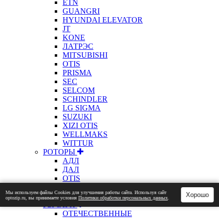
ETN
GUANGRI
HYUNDAI ELEVATOR
JT
KONE
ЛАТРЭС
MITSUBISHI
OTIS
PRISMA
SEC
SELCOM
SCHINDLER
LG SIGMA
SUZUKI
XIZI OTIS
WELLMAKS
WITTUR
РОТОРЫ
АДЛ
ДАЛ
OTIS
РУЧКИ
Мы используем файлы Сookies для улучшения работы сайта. Используя сайт
Хорошо
ОТЕЧЕСТВЕННЫЕ
optozip.ru, вы принимаете условия
Политики обработки персональных данных
.
РЫЧАГИ
ОТЕЧЕСТВЕННЫЕ