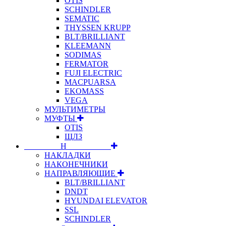
OTIS
SCHINDLER
SEMATIC
THYSSEN KRUPP
BLT/BRILLIANT
KLEEMANN
SODIMAS
FERMATOR
FUJI ELECTRIC
MACPUARSA
EKOMASS
VEGA
МУЛЬТИМЕТРЫ
МУФТЫ
OTIS
ЩЛЗ
⠀⠀⠀⠀⠀⠀Н⠀⠀⠀⠀⠀⠀⠀
НАКЛАДКИ
НАКОНЕЧНИКИ
НАПРАВЛЯЮЩИЕ
BLT/BRILLIANT
DNDT
HYUNDAI ELEVATOR
SSL
SCHINDLER