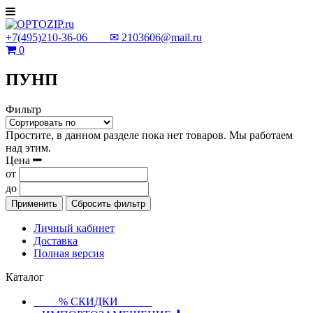
+7(495)210-36-06 ✉
2103606@mail.ru
0
ПУНП
Фильтр
Простите, в данном разделе пока нет товаров. Мы работаем
над этим.
Цена
от
до
Применить
Сбросить фильтр
Личный кабинет
Доставка
Полная версия
Каталог
⠀⠀⠀% СКИДКИ⠀⠀⠀⠀