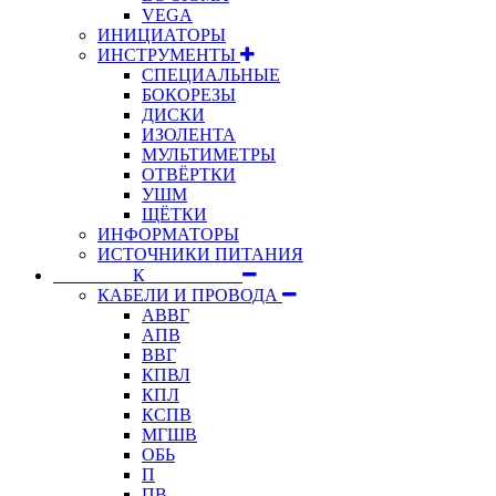
VEGA
ИНИЦИАТОРЫ
ИНСТРУМЕНТЫ
СПЕЦИАЛЬНЫЕ
БОКОРЕЗЫ
ДИСКИ
ИЗОЛЕНТА
МУЛЬТИМЕТРЫ
ОТВЁРТКИ
УШМ
ЩЁТКИ
ИНФОРМАТОРЫ
ИСТОЧНИКИ ПИТАНИЯ
⠀⠀⠀⠀⠀⠀К⠀⠀⠀⠀⠀⠀⠀
КАБЕЛИ И ПРОВОДА
АВВГ
АПВ
ВВГ
КПВЛ
КПЛ
КСПВ
МГШВ
ОБЬ
П
ПВ