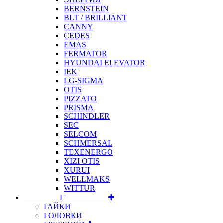
BERNSTEIN
BLT / BRILLIANT
CANNY
CEDES
EMAS
FERMATOR
HYUNDAI ELEVATOR
IEK
LG-SIGMA
OTIS
PIZZATO
PRISMA
SCHINDLER
SEC
SELCOM
SCHMERSAL
TEXENERGO
XIZI OTIS
XURUI
WELLMAKS
WITTUR
⠀⠀⠀⠀⠀⠀Г⠀⠀⠀⠀⠀⠀⠀
ГАЙКИ
ГОЛОВКИ