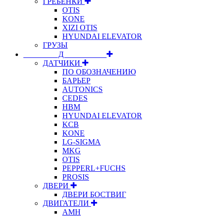
ГРЕБЕНКИ
OTIS
KONE
XIZI OTIS
HYUNDAI ELEVATOR
ГРУЗЫ
⠀⠀⠀⠀⠀⠀Д⠀⠀⠀⠀⠀⠀⠀
ДАТЧИКИ
ПО ОБОЗНАЧЕНИЮ
БАРЬЕР
AUTONICS
CEDES
HBM
HYUNDAI ELEVATOR
KCB
KONE
LG-SIGMA
MKG
OTIS
PEPPERL+FUCHS
PROSIS
ДВЕРИ
ДВЕРИ БОСТВИГ
ДВИГАТЕЛИ
АМН