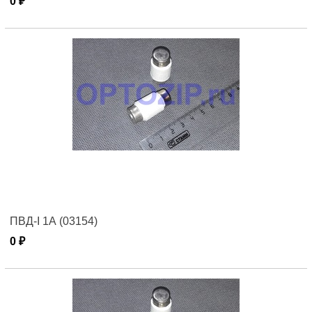
0 ₽
ПВД-I 1А (03154)
0 ₽