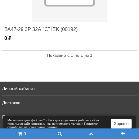
ВА47-29 3Р 32А "C" IEK (00192)
0 ₽
Показано с 1 по 1 из 1
Личный кабинет
Доставка
Полная версия
Мы используем файлы Сookies для улучшения работы сайта.
Хорошо
Используя сайт optozip.ru, вы принимаете условия
Политики
обработки персональных данных
.
0