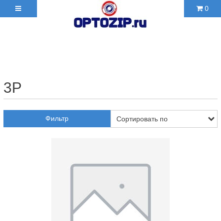
0
+7(495)210-36-06 ✉
2103606@mail.ru
3P
Фильтр