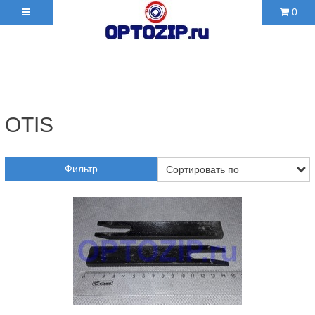
0
+7(495)210-36-06 ✉
2103606@mail.ru
OTIS
Фильтр