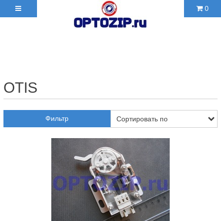
0
+7(495)210-36-06 ✉
2103606@mail.ru
OTIS
Фильтр