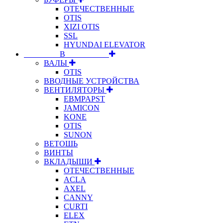
ОТЕЧЕСТВЕННЫЕ
OTIS
XIZI OTIS
SSL
HYUNDAI ELEVATOR
⠀⠀⠀⠀⠀⠀В⠀⠀⠀⠀⠀⠀⠀
ВАЛЫ
OTIS
ВВОДНЫЕ УСТРОЙСТВА
ВЕНТИЛЯТОРЫ
EBMPAPST
JAMICON
KONE
OTIS
SUNON
ВЕТОШЬ
ВИНТЫ
ВКЛАДЫШИ
ОТЕЧЕСТВЕННЫЕ
ACLA
AXEL
CANNY
CURTI
ELEX