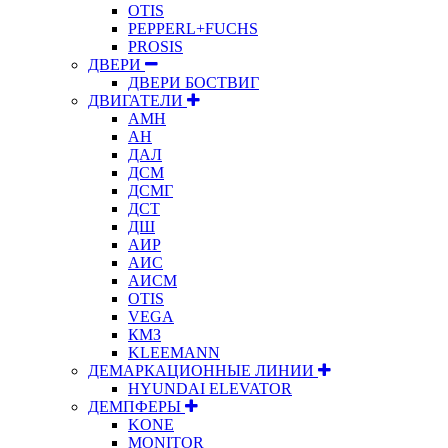
OTIS
PEPPERL+FUCHS
PROSIS
ДВЕРИ
ДВЕРИ БОСТВИГ
ДВИГАТЕЛИ
АМН
АН
ДАЛ
ДСМ
ДСМГ
ДСТ
ДШ
АИР
АИС
АИСМ
OTIS
VEGA
КМЗ
KLEEMANN
ДЕМАРКАЦИОННЫЕ ЛИНИИ
HYUNDAI ELEVATOR
ДЕМПФЕРЫ
KONE
MONITOR