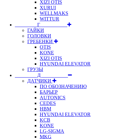
XIZI OTIS
XURUI
WELLMAKS
WITTUR
⠀⠀⠀⠀⠀⠀Г⠀⠀⠀⠀⠀⠀⠀
ГАЙКИ
ГОЛОВКИ
ГРЕБЕНКИ
OTIS
KONE
XIZI OTIS
HYUNDAI ELEVATOR
ГРУЗЫ
⠀⠀⠀⠀⠀⠀Д⠀⠀⠀⠀⠀⠀⠀
ДАТЧИКИ
ПО ОБОЗНАЧЕНИЮ
БАРЬЕР
AUTONICS
CEDES
HBM
HYUNDAI ELEVATOR
KCB
KONE
LG-SIGMA
MKG