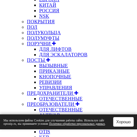
КИТАЙ
РОССИЯ
NSK
ПОКРЫТИЯ
ПОЛ
ПОЛУКОЛЬЦА
ПОЛУМУФТЫ
ПОРУЧНИ
ДЛЯ ЛИФТОВ
ДЛЯ ЭСКАЛАТОРОВ
ПОСТЫ
ВЫЗЫВНЫЕ
ПРИКАЗНЫЕ
КНОПОЧНЫЕ
РЕВИЗИИ
УПРАВЛЕНИЯ
ПРЕДОХРАНИТЕЛИ
ОТЕЧЕСТВЕННЫЕ
ПРЕОБРАЗОВАТЕЛИ
ОТЕЧЕСТВЕННЫЕ
ALTIVAR
REGEN
Мы используем файлы Сookies для улучшения работы сайта. Используя сайт
Хорошо
optozip.ru, вы принимаете условия
Политики обработки персональных данных
.
KONE
OTIS