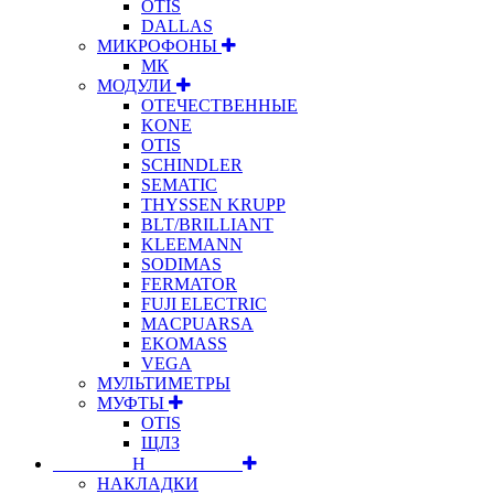
OTIS
DALLAS
МИКРОФОНЫ
МК
МОДУЛИ
ОТЕЧЕСТВЕННЫЕ
KONE
OTIS
SCHINDLER
SEMATIC
THYSSEN KRUPP
BLT/BRILLIANT
KLEEMANN
SODIMAS
FERMATOR
FUJI ELECTRIC
MACPUARSA
EKOMASS
VEGA
МУЛЬТИМЕТРЫ
МУФТЫ
OTIS
ЩЛЗ
⠀⠀⠀⠀⠀⠀Н⠀⠀⠀⠀⠀⠀⠀
НАКЛАДКИ