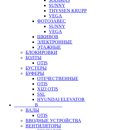
SODIMAS
SUNNY
THYSSEN KRUPP
VEGA
ФОТОЗАВЕС
SUNNY
VEGA
ШКИВОВ
ЭЛЕКТРОННЫЕ
ЭТАЖНЫЕ
БЛОКИРОВКИ
БОЛТЫ
OTIS
БУСТЕРЫ
БУФЕРЫ
ОТЕЧЕСТВЕННЫЕ
OTIS
XIZI OTIS
SSL
HYUNDAI ELEVATOR
⠀⠀⠀⠀⠀⠀В⠀⠀⠀⠀⠀⠀⠀
ВАЛЫ
OTIS
ВВОДНЫЕ УСТРОЙСТВА
ВЕНТИЛЯТОРЫ