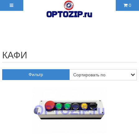
0
+7(495)210-36-06 ✉
2103606@mail.ru
КАФИ
Фильтр