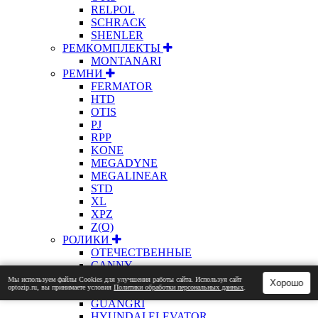
RELPOL
SCHRACK
SHENLER
РЕМКОМПЛЕКТЫ
MONTANARI
РЕМНИ
FERMATOR
HTD
OTIS
PJ
RPP
KONE
MEGADYNE
MEGALINEAR
STD
XL
XPZ
Z(О)
РОЛИКИ
ОТЕЧЕСТВЕННЫЕ
CANNY
ELM
Мы используем файлы Сookies для улучшения работы сайта. Используя сайт
Хорошо
optozip.ru, вы принимаете условия
Политики обработки персональных данных
.
ETN
GUANGRI
HYUNDAI ELEVATOR