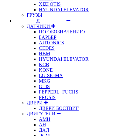
XIZI OTIS
HYUNDAI ELEVATOR
ГРУЗЫ
⠀⠀⠀⠀⠀⠀Д⠀⠀⠀⠀⠀⠀⠀
ДАТЧИКИ
ПО ОБОЗНАЧЕНИЮ
БАРЬЕР
AUTONICS
CEDES
HBM
HYUNDAI ELEVATOR
KCB
KONE
LG-SIGMA
MKG
OTIS
PEPPERL+FUCHS
PROSIS
ДВЕРИ
ДВЕРИ БОСТВИГ
ДВИГАТЕЛИ
АМН
АН
ДАЛ
ДСМ