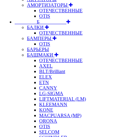
АМОРТИЗАТОРЫ
ОТЕЧЕСТВЕННЫЕ
OTIS
⠀⠀⠀⠀⠀⠀Б⠀⠀⠀⠀⠀⠀⠀
БАЛКИ
ОТЕЧЕСТВЕННЫЕ
БАМПЕРЫ
OTIS
БАРЬЕРЫ
БАШМАКИ
ОТЕЧЕСТВЕННЫЕ
AXEL
BLT/Brilliant
ELEX
ETN
CANNY
LG-SIGMA
LIFTMATERIAL (LM)
KLEEMANN
KONE
MACPUARSA (MP)
ORONA
OTIS
SELCOM