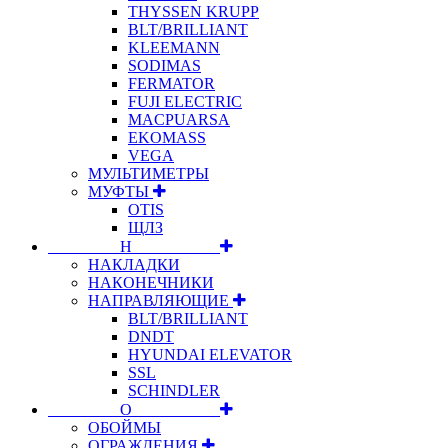
THYSSEN KRUPP
BLT/BRILLIANT
KLEEMANN
SODIMAS
FERMATOR
FUJI ELECTRIC
MACPUARSA
EKOMASS
VEGA
МУЛЬТИМЕТРЫ
МУФТЫ
OTIS
ЩЛЗ
⠀⠀⠀⠀⠀⠀Н⠀⠀⠀⠀⠀⠀⠀
НАКЛАДКИ
НАКОНЕЧНИКИ
НАПРАВЛЯЮЩИЕ
BLT/BRILLIANT
DNDT
HYUNDAI ELEVATOR
SSL
SCHINDLER
⠀⠀⠀⠀⠀⠀О⠀⠀⠀⠀⠀⠀⠀
ОБОЙМЫ
ОГРАЖДЕНИЯ