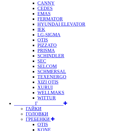
CANNY
CEDES
EMAS
FERMATOR
HYUNDAI ELEVATOR
IEK
LG-SIGMA
OTIS
PIZZATO
PRISMA
SCHINDLER
SEC
SELCOM
SCHMERSAL
TEXENERGO
XIZI OTIS
XURUI
WELLMAKS
WITTUR
⠀⠀⠀⠀⠀⠀Г⠀⠀⠀⠀⠀⠀⠀
ГАЙКИ
ГОЛОВКИ
ГРЕБЕНКИ
OTIS
KONE