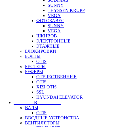
SODIMAS
SUNNY
THYSSEN KRUPP
VEGA
ФОТОЗАВЕС
SUNNY
VEGA
ШКИВОВ
ЭЛЕКТРОННЫЕ
ЭТАЖНЫЕ
БЛОКИРОВКИ
БОЛТЫ
OTIS
БУСТЕРЫ
БУФЕРЫ
ОТЕЧЕСТВЕННЫЕ
OTIS
XIZI OTIS
SSL
HYUNDAI ELEVATOR
⠀⠀⠀⠀⠀⠀В⠀⠀⠀⠀⠀⠀⠀
ВАЛЫ
OTIS
ВВОДНЫЕ УСТРОЙСТВА
ВЕНТИЛЯТОРЫ