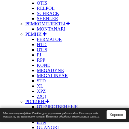
OTIS
RELPOL
SCHRACK
SHENLER
РЕМКОМПЛЕКТЫ
MONTANARI
РЕМНИ
FERMATOR
HTD
OTIS
PJ
RPP
KONE
MEGADYNE
MEGALINEAR
STD
XL
XPZ
Z(О)
РОЛИКИ
ОТЕЧЕСТВЕННЫЕ
CANNY
Мы используем файлы Сookies для улучшения работы сайта. Используя сайт
Хорошо
ELM
optozip.ru, вы принимаете условия
Политики обработки персональных данных
.
ETN
GUANGRI