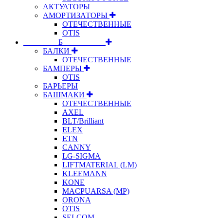
АКТУАТОРЫ
АМОРТИЗАТОРЫ
ОТЕЧЕСТВЕННЫЕ
OTIS
⠀⠀⠀⠀⠀⠀Б⠀⠀⠀⠀⠀⠀⠀
БАЛКИ
ОТЕЧЕСТВЕННЫЕ
БАМПЕРЫ
OTIS
БАРЬЕРЫ
БАШМАКИ
ОТЕЧЕСТВЕННЫЕ
AXEL
BLT/Brilliant
ELEX
ETN
CANNY
LG-SIGMA
LIFTMATERIAL (LM)
KLEEMANN
KONE
MACPUARSA (MP)
ORONA
OTIS
SELCOM