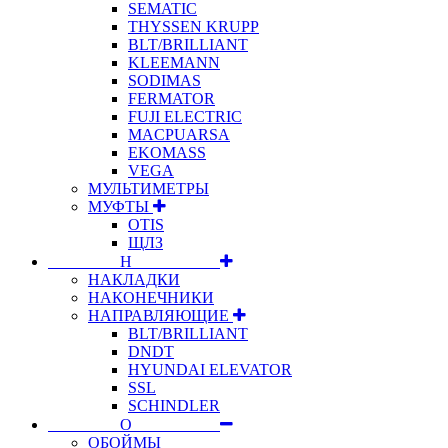
SEMATIC
THYSSEN KRUPP
BLT/BRILLIANT
KLEEMANN
SODIMAS
FERMATOR
FUJI ELECTRIC
MACPUARSA
EKOMASS
VEGA
МУЛЬТИМЕТРЫ
МУФТЫ
OTIS
ЩЛЗ
⠀⠀⠀⠀⠀⠀Н⠀⠀⠀⠀⠀⠀⠀
НАКЛАДКИ
НАКОНЕЧНИКИ
НАПРАВЛЯЮЩИЕ
BLT/BRILLIANT
DNDT
HYUNDAI ELEVATOR
SSL
SCHINDLER
⠀⠀⠀⠀⠀⠀О⠀⠀⠀⠀⠀⠀⠀
ОБОЙМЫ