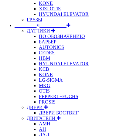
KONE
XIZI OTIS
HYUNDAI ELEVATOR
ГРУЗЫ
⠀⠀⠀⠀⠀⠀Д⠀⠀⠀⠀⠀⠀⠀
ДАТЧИКИ
ПО ОБОЗНАЧЕНИЮ
БАРЬЕР
AUTONICS
CEDES
HBM
HYUNDAI ELEVATOR
KCB
KONE
LG-SIGMA
MKG
OTIS
PEPPERL+FUCHS
PROSIS
ДВЕРИ
ДВЕРИ БОСТВИГ
ДВИГАТЕЛИ
АМН
АН
ДАЛ