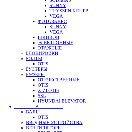
SODIMAS
SUNNY
THYSSEN KRUPP
VEGA
ФОТОЗАВЕС
SUNNY
VEGA
ШКИВОВ
ЭЛЕКТРОННЫЕ
ЭТАЖНЫЕ
БЛОКИРОВКИ
БОЛТЫ
OTIS
БУСТЕРЫ
БУФЕРЫ
ОТЕЧЕСТВЕННЫЕ
OTIS
XIZI OTIS
SSL
HYUNDAI ELEVATOR
⠀⠀⠀⠀⠀⠀В⠀⠀⠀⠀⠀⠀⠀
ВАЛЫ
OTIS
ВВОДНЫЕ УСТРОЙСТВА
ВЕНТИЛЯТОРЫ