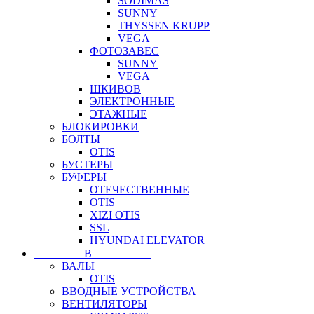
SODIMAS
SUNNY
THYSSEN KRUPP
VEGA
ФОТОЗАВЕС
SUNNY
VEGA
ШКИВОВ
ЭЛЕКТРОННЫЕ
ЭТАЖНЫЕ
БЛОКИРОВКИ
БОЛТЫ
OTIS
БУСТЕРЫ
БУФЕРЫ
ОТЕЧЕСТВЕННЫЕ
OTIS
XIZI OTIS
SSL
HYUNDAI ELEVATOR
⠀⠀⠀⠀⠀⠀В⠀⠀⠀⠀⠀⠀⠀
ВАЛЫ
OTIS
ВВОДНЫЕ УСТРОЙСТВА
ВЕНТИЛЯТОРЫ