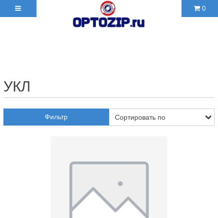
0
+7(495)210-36-06 ✉
2103606@mail.ru
УКЛ
Фильтр