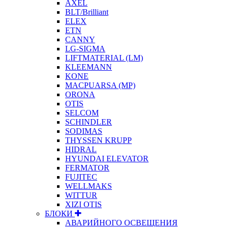
AXEL
BLT/Brilliant
ELEX
ETN
CANNY
LG-SIGMA
LIFTMATERIAL (LM)
KLEEMANN
KONE
MACPUARSA (MP)
ORONA
OTIS
SELCOM
SCHINDLER
SODIMAS
THYSSEN KRUPP
HIDRAL
HYUNDAI ELEVATOR
FERMATOR
FUJITEC
WELLMAKS
WITTUR
XIZI OTIS
БЛОКИ
АВАРИЙНОГО ОСВЕЩЕНИЯ