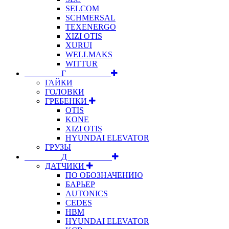
SELCOM
SCHMERSAL
TEXENERGO
XIZI OTIS
XURUI
WELLMAKS
WITTUR
⠀⠀⠀⠀⠀⠀Г⠀⠀⠀⠀⠀⠀⠀
ГАЙКИ
ГОЛОВКИ
ГРЕБЕНКИ
OTIS
KONE
XIZI OTIS
HYUNDAI ELEVATOR
ГРУЗЫ
⠀⠀⠀⠀⠀⠀Д⠀⠀⠀⠀⠀⠀⠀
ДАТЧИКИ
ПО ОБОЗНАЧЕНИЮ
БАРЬЕР
AUTONICS
CEDES
HBM
HYUNDAI ELEVATOR