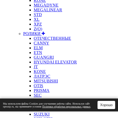
KONE
MEGADYNE
MEGALINEAR
STD
XL
XPZ
Z(О)
РОЛИКИ
ОТЕЧЕСТВЕННЫЕ
CANNY
ELM
ETN
GUANGRI
HYUNDAI ELEVATOR
JT
KONE
ЛАТРЭС
MITSUBISHI
OTIS
PRISMA
SEC
SELCOM
Мы используем файлы Сookies для улучшения работы сайта. Используя сайт
SCHINDLER
Хорошо
optozip.ru, вы принимаете условия
Политики обработки персональных данных
.
LG SIGMA
SUZUKI