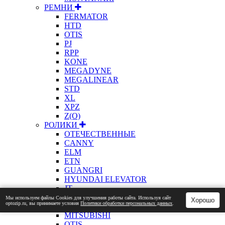
РЕМНИ
FERMATOR
HTD
OTIS
PJ
RPP
KONE
MEGADYNE
MEGALINEAR
STD
XL
XPZ
Z(О)
РОЛИКИ
ОТЕЧЕСТВЕННЫЕ
CANNY
ELM
ETN
GUANGRI
HYUNDAI ELEVATOR
JT
KONE
Мы используем файлы Сookies для улучшения работы сайта. Используя сайт
Хорошо
optozip.ru, вы принимаете условия
Политики обработки персональных данных
.
ЛАТРЭС
MITSUBISHI
OTIS