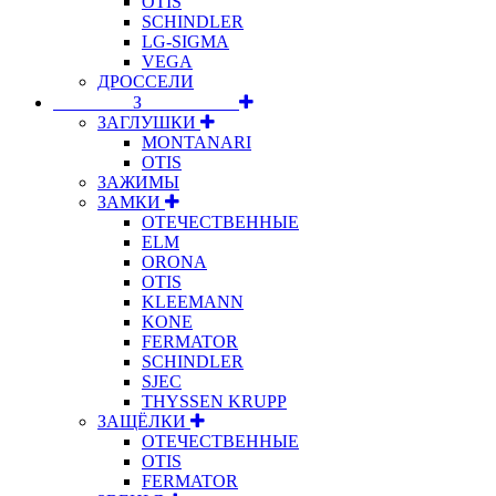
OTIS
SCHINDLER
LG-SIGMA
VEGA
ДРОССЕЛИ
⠀⠀⠀⠀⠀⠀З⠀⠀⠀⠀⠀⠀⠀
ЗАГЛУШКИ
MONTANARI
OTIS
ЗАЖИМЫ
ЗАМКИ
ОТЕЧЕСТВЕННЫЕ
ELM
ORONA
OTIS
KLEEMANN
KONE
FERMATOR
SCHINDLER
SJEC
THYSSEN KRUPP
ЗАЩЁЛКИ
ОТЕЧЕСТВЕННЫЕ
OTIS
FERMATOR