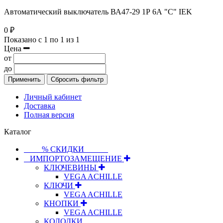
Автоматический выключатель ВА47-29 1Р 6А "C" IEK
0 ₽
Показано с 1 по 1 из 1
Цена
от
до
Применить
Сбросить фильтр
Личный кабинет
Доставка
Полная версия
Каталог
⠀⠀⠀% СКИДКИ⠀⠀⠀⠀
⠀ИМПОРТОЗАМЕЩЕНИЕ
КЛЮЧЕВИНЫ
VEGA ACHILLE
КЛЮЧИ
VEGA ACHILLE
КНОПКИ
VEGA ACHILLE
КОЛОДКИ