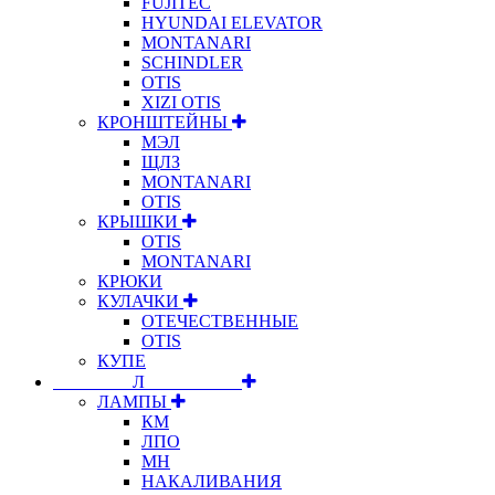
FUJITEC
HYUNDAI ELEVATOR
MONTANARI
SCHINDLER
OTIS
XIZI OTIS
КРОНШТЕЙНЫ
МЭЛ
ЩЛЗ
MONTANARI
OTIS
КРЫШКИ
OTIS
MONTANARI
КРЮКИ
КУЛАЧКИ
ОТЕЧЕСТВЕННЫЕ
OTIS
КУПЕ
⠀⠀⠀⠀⠀⠀Л⠀⠀⠀⠀⠀⠀⠀
ЛАМПЫ
КМ
ЛПО
МН
НАКАЛИВАНИЯ