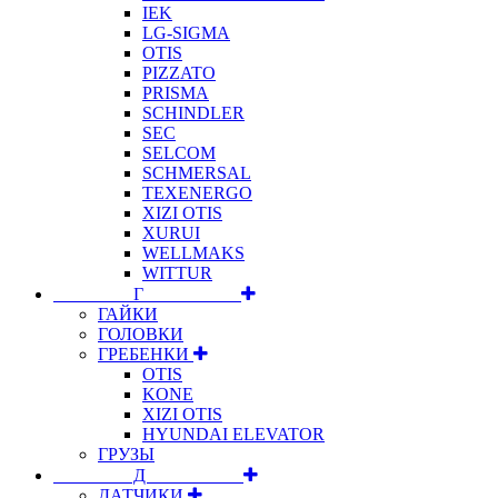
IEK
LG-SIGMA
OTIS
PIZZATO
PRISMA
SCHINDLER
SEC
SELCOM
SCHMERSAL
TEXENERGO
XIZI OTIS
XURUI
WELLMAKS
WITTUR
⠀⠀⠀⠀⠀⠀Г⠀⠀⠀⠀⠀⠀⠀
ГАЙКИ
ГОЛОВКИ
ГРЕБЕНКИ
OTIS
KONE
XIZI OTIS
HYUNDAI ELEVATOR
ГРУЗЫ
⠀⠀⠀⠀⠀⠀Д⠀⠀⠀⠀⠀⠀⠀
ДАТЧИКИ