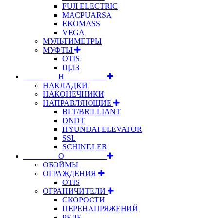
FUJI ELECTRIC
MACPUARSA
EKOMASS
VEGA
МУЛЬТИМЕТРЫ
МУФТЫ
OTIS
ЩЛЗ
⠀⠀⠀⠀⠀⠀Н⠀⠀⠀⠀⠀⠀⠀
НАКЛАДКИ
НАКОНЕЧНИКИ
НАПРАВЛЯЮЩИЕ
BLT/BRILLIANT
DNDT
HYUNDAI ELEVATOR
SSL
SCHINDLER
⠀⠀⠀⠀⠀⠀О⠀⠀⠀⠀⠀⠀⠀
ОБОЙМЫ
ОГРАЖДЕНИЯ
OTIS
ОГРАНИЧИТЕЛИ
СКОРОСТИ
ПЕРЕНАПРЯЖЕНИЙ
РЕЛЕ