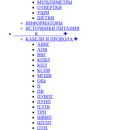
МУЛЬТИМЕТРЫ
ОТВЁРТКИ
УШМ
ЩЁТКИ
ИНФОРМАТОРЫ
ИСТОЧНИКИ ПИТАНИЯ
⠀⠀⠀⠀⠀⠀К⠀⠀⠀⠀⠀⠀⠀
КАБЕЛИ И ПРОВОДА
АВВГ
АПВ
ВВГ
КПВЛ
КПЛ
КСПВ
МГШВ
ОБЬ
П
ПВ
ПУВПГ
ПУНП
ПЭТВ
ТРП
ШВВП
ШТЛП
OTIS