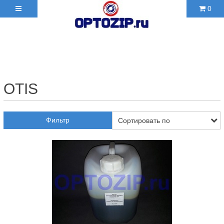
0
+7(495)210-36-06 ✉
2103606@mail.ru
OTIS
Фильтр