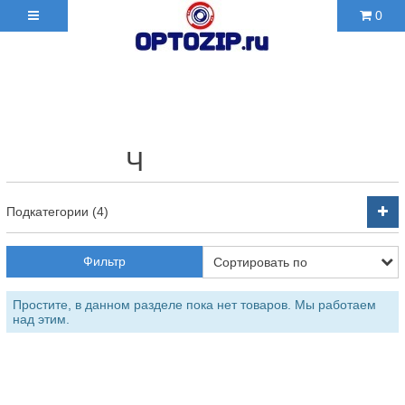
0
+7(495)210-36-06 ✉
2103606@mail.ru
⠀⠀⠀⠀⠀⠀Ч⠀⠀⠀⠀⠀⠀⠀
Подкатегории (4)
Фильтр
Простите, в данном разделе пока нет товаров. Мы работаем
над этим.