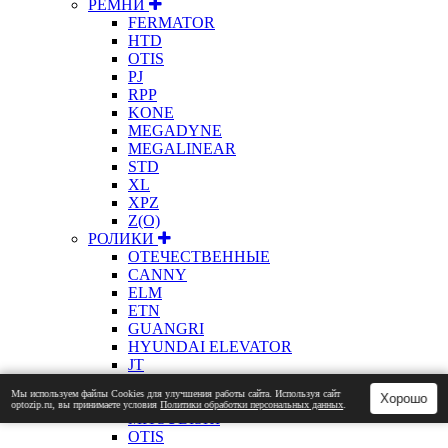
РЕМНИ
FERMATOR
HTD
OTIS
PJ
RPP
KONE
MEGADYNE
MEGALINEAR
STD
XL
XPZ
Z(О)
РОЛИКИ
ОТЕЧЕСТВЕННЫЕ
CANNY
ELM
ETN
GUANGRI
HYUNDAI ELEVATOR
JT
KONE
Мы используем файлы Сookies для улучшения работы сайта. Используя сайт
Хорошо
ЛАТРЭС
optozip.ru, вы принимаете условия
Политики обработки персональных данных
.
MITSUBISHI
OTIS