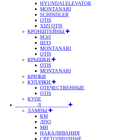
HYUNDAI ELEVATOR
MONTANARI
SCHINDLER
OTIS
XIZI OTIS
КРОНШТЕЙНЫ
МЭЛ
ЩЛЗ
MONTANARI
OTIS
КРЫШКИ
OTIS
MONTANARI
КРЮКИ
КУЛАЧКИ
ОТЕЧЕСТВЕННЫЕ
OTIS
КУПЕ
⠀⠀⠀⠀⠀⠀Л⠀⠀⠀⠀⠀⠀⠀
ЛАМПЫ
КМ
ЛПО
МН
НАКАЛИВАНИЯ
СВЕТОДИОДНЫЕ