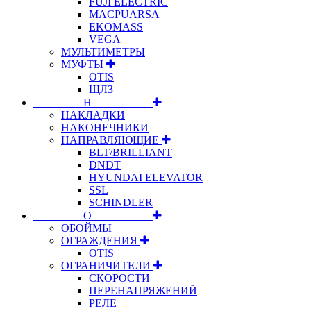
FUJI ELECTRIC
MACPUARSA
EKOMASS
VEGA
МУЛЬТИМЕТРЫ
МУФТЫ
OTIS
ЩЛЗ
⠀⠀⠀⠀⠀⠀Н⠀⠀⠀⠀⠀⠀⠀
НАКЛАДКИ
НАКОНЕЧНИКИ
НАПРАВЛЯЮЩИЕ
BLT/BRILLIANT
DNDT
HYUNDAI ELEVATOR
SSL
SCHINDLER
⠀⠀⠀⠀⠀⠀О⠀⠀⠀⠀⠀⠀⠀
ОБОЙМЫ
ОГРАЖДЕНИЯ
OTIS
ОГРАНИЧИТЕЛИ
СКОРОСТИ
ПЕРЕНАПРЯЖЕНИЙ
РЕЛЕ