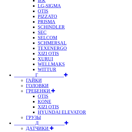
IEK
LG-SIGMA
OTIS
PIZZATO
PRISMA
SCHINDLER
SEC
SELCOM
SCHMERSAL
TEXENERGO
XIZI OTIS
XURUI
WELLMAKS
WITTUR
⠀⠀⠀⠀⠀⠀Г⠀⠀⠀⠀⠀⠀⠀
ГАЙКИ
ГОЛОВКИ
ГРЕБЕНКИ
OTIS
KONE
XIZI OTIS
HYUNDAI ELEVATOR
ГРУЗЫ
⠀⠀⠀⠀⠀⠀Д⠀⠀⠀⠀⠀⠀⠀
ДАТЧИКИ