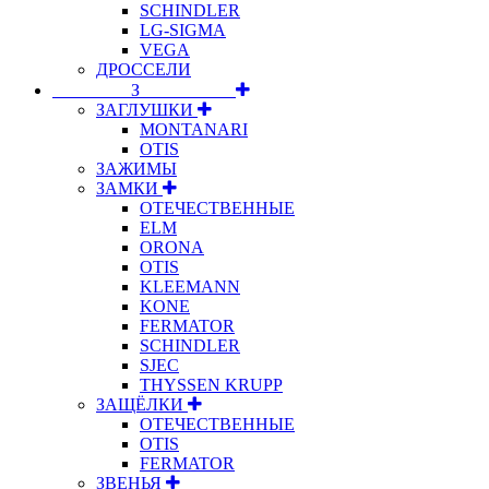
SCHINDLER
LG-SIGMA
VEGA
ДРОССЕЛИ
⠀⠀⠀⠀⠀⠀З⠀⠀⠀⠀⠀⠀⠀
ЗАГЛУШКИ
MONTANARI
OTIS
ЗАЖИМЫ
ЗАМКИ
ОТЕЧЕСТВЕННЫЕ
ELM
ORONA
OTIS
KLEEMANN
KONE
FERMATOR
SCHINDLER
SJEC
THYSSEN KRUPP
ЗАЩЁЛКИ
ОТЕЧЕСТВЕННЫЕ
OTIS
FERMATOR
ЗВЕНЬЯ