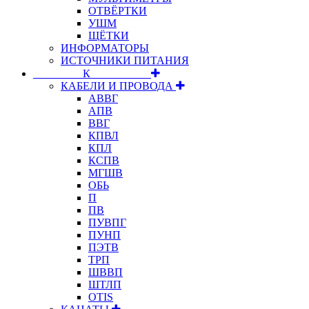
ОТВЁРТКИ
УШМ
ЩЁТКИ
ИНФОРМАТОРЫ
ИСТОЧНИКИ ПИТАНИЯ
⠀⠀⠀⠀⠀⠀К⠀⠀⠀⠀⠀⠀⠀
КАБЕЛИ И ПРОВОДА
АВВГ
АПВ
ВВГ
КПВЛ
КПЛ
КСПВ
МГШВ
ОБЬ
П
ПВ
ПУВПГ
ПУНП
ПЭТВ
ТРП
ШВВП
ШТЛП
OTIS