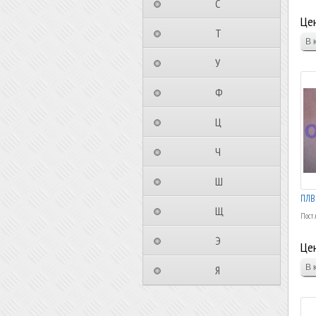
⠀⠀⠀⠀⠀⠀С⠀⠀⠀⠀⠀⠀⠀
Цен
⠀⠀⠀⠀⠀⠀Т⠀⠀⠀⠀⠀⠀⠀
⠀⠀⠀⠀⠀⠀У⠀⠀⠀⠀⠀⠀⠀
⠀⠀⠀⠀⠀⠀Ф⠀⠀⠀⠀⠀⠀⠀
⠀⠀⠀⠀⠀⠀Ц⠀⠀⠀⠀⠀⠀⠀
⠀⠀⠀⠀⠀⠀Ч⠀⠀⠀⠀⠀⠀⠀
⠀⠀⠀⠀⠀⠀Ш⠀⠀⠀⠀⠀⠀⠀
ПЛВ
⠀⠀⠀⠀⠀⠀Щ⠀⠀⠀⠀⠀⠀⠀
Пост
⠀⠀⠀⠀⠀⠀Э⠀⠀⠀⠀⠀⠀⠀
Цен
⠀⠀⠀⠀⠀⠀Я⠀⠀⠀⠀⠀⠀⠀