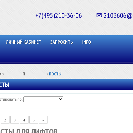
+7(495)210-36-06 ✉ 2103606@ma
ЛИЧНЫЙ КАБИНЕТ
ЗАПРОСИТЬ
INFO
я
»
⠀⠀⠀⠀⠀⠀П⠀⠀⠀⠀⠀⠀⠀
»
ПОСТЫ
СТЫ
тировать по:
2
3
4
5
»
СТЫ ДЛЯ ЛИФТОВ