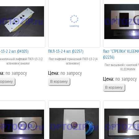
ПКЛ-13-2 2 ост. (04105)
ПКЛ-13-2 4 ост. (02257)
Пост "СТРЕЛКА" KLEEM
(02236)
 кнопочный лифтовой ПКЛ-13-2 (2
Пост лифтовой приказной ПКЛ-13-2 (4
остановки) аналог
остановки)
Пост вызывной с кнопкой 
KLEEMANN
а:
по запросу
Цена:
по запросу
Цена:
по запросу