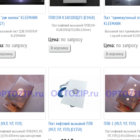
 "две кнопки" KLEEMANN
ПЛВ13И-К1А0100ЩУЗ (01468)
Пост "промежуточный эт
27)
KLEEMANN
Пост лифтовой вызывной ПЛВ13И-
К1А0100ЩУЗ (180х120мм)
ызывной пост "ДВЕ КНОПКИ"
Вызывной пост промежуточ
KLEEMANN
с одной кнопкой KLE
Цена:
по запросу
а:
по запросу
Цена:
по запросу
(УКЛ, УЛ, УЭЛ)
Пост лифтовой вызывной ПЛВ
ПЛВ-1 (УКЛ, УЛ, УЭЛ)
(УКЛ, УЛ, УЭЛ) (01358)
 лифтовой вызывной ПЛВ (УКЛ, УЛ,
Пост лифтовой вызывной ПЛ
) (145х100мм) красная круговая
УЛ, УЭЛ) (145х100мм) с
индикация
креплением, красная круго