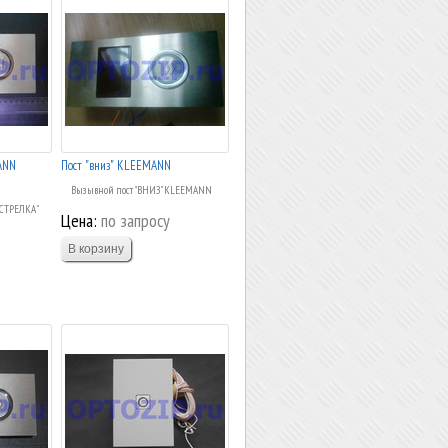
ANN
Пост "вниз" KLEEMANN
Вызывной пост "ВНИЗ" KLEEMANN
"СТРЕЛКА"
Цена:
по запросу