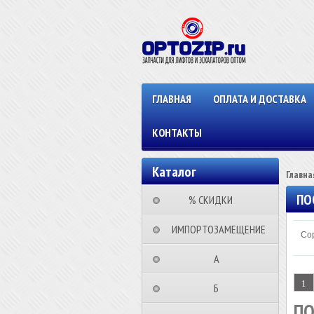
ГЛАВНАЯ
ОПЛАТА И ДОСТАВКА
КОНТАКТЫ
Каталог
Главна
ПО
⠀⠀⠀% СКИДКИ⠀⠀⠀⠀
⠀ИМПОРТОЗАМЕЩЕНИЕ
Сор
⠀⠀⠀⠀⠀⠀А⠀⠀⠀⠀⠀⠀⠀
1
⠀⠀⠀⠀⠀⠀Б⠀⠀⠀⠀⠀⠀⠀
ПО