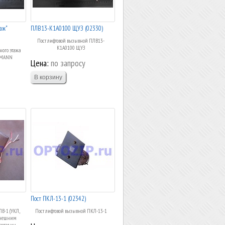
аж"
ПЛВ13-К1А0100 ЩУЗ (02330)
Пост лифтовой вызывной ПЛВ13-
К1А0100 ЩУЗ
ного этажа
EMANN
Цена:
по запросу
Пост ПКЛ-13-1 (02342)
В-1 (УКЛ,
Пост лифтовой вызывной ПКЛ-13-1
 внешним
вая ин...