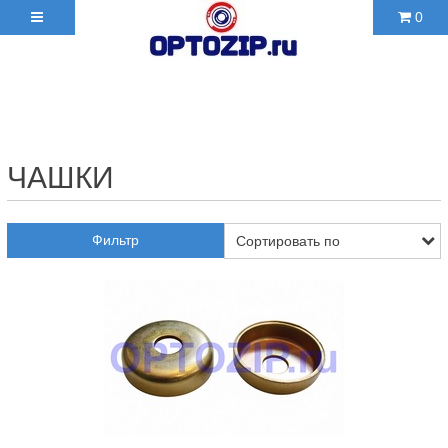
0
+7(495)210-36-06 ✉
2103606@mail.ru
ЧАШКИ
Фильтр