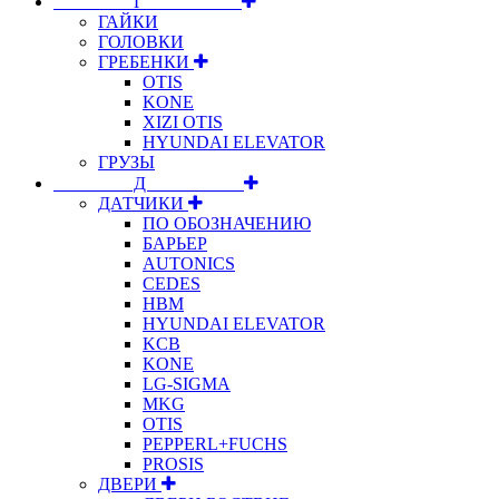
⠀⠀⠀⠀⠀⠀Г⠀⠀⠀⠀⠀⠀⠀
ГАЙКИ
ГОЛОВКИ
ГРЕБЕНКИ
OTIS
KONE
XIZI OTIS
HYUNDAI ELEVATOR
ГРУЗЫ
⠀⠀⠀⠀⠀⠀Д⠀⠀⠀⠀⠀⠀⠀
ДАТЧИКИ
ПО ОБОЗНАЧЕНИЮ
БАРЬЕР
AUTONICS
CEDES
HBM
HYUNDAI ELEVATOR
KCB
KONE
LG-SIGMA
MKG
OTIS
PEPPERL+FUCHS
PROSIS
ДВЕРИ