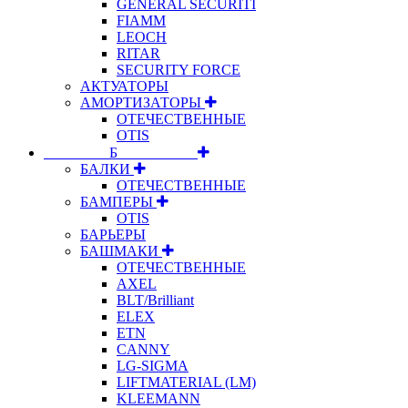
GENERAL SECURITI
FIAMM
LEOCH
RITAR
SECURITY FORCE
АКТУАТОРЫ
АМОРТИЗАТОРЫ
ОТЕЧЕСТВЕННЫЕ
OTIS
⠀⠀⠀⠀⠀⠀Б⠀⠀⠀⠀⠀⠀⠀
БАЛКИ
ОТЕЧЕСТВЕННЫЕ
БАМПЕРЫ
OTIS
БАРЬЕРЫ
БАШМАКИ
ОТЕЧЕСТВЕННЫЕ
AXEL
BLT/Brilliant
ELEX
ETN
CANNY
LG-SIGMA
LIFTMATERIAL (LM)
KLEEMANN