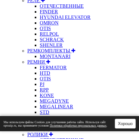
РЕЛЕ
ОТЕЧЕСТВЕННЫЕ
FINDER
HYUNDAI ELEVATOR
OMRON
OTIS
RELPOL
SCHRACK
SHENLER
РЕМКОМПЛЕКТЫ
MONTANARI
РЕМНИ
FERMATOR
HTD
OTIS
PJ
RPP
KONE
MEGADYNE
MEGALINEAR
STD
XL
Мы используем файлы Сookies для улучшения работы сайта. Используя сайт
XPZ
Хорошо
optozip.ru, вы принимаете условия
Политики обработки персональных данных
.
Z(О)
РОЛИКИ