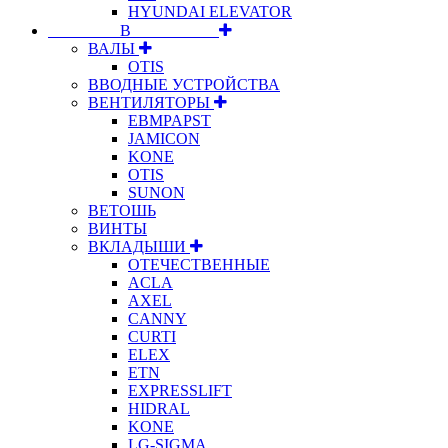
HYUNDAI ELEVATOR
⠀⠀⠀⠀⠀⠀В⠀⠀⠀⠀⠀⠀⠀
ВАЛЫ
OTIS
ВВОДНЫЕ УСТРОЙСТВА
ВЕНТИЛЯТОРЫ
EBMPAPST
JAMICON
KONE
OTIS
SUNON
ВЕТОШЬ
ВИНТЫ
ВКЛАДЫШИ
ОТЕЧЕСТВЕННЫЕ
ACLA
AXEL
CANNY
CURTI
ELEX
ETN
EXPRESSLIFT
HIDRAL
KONE
LG-SIGMA