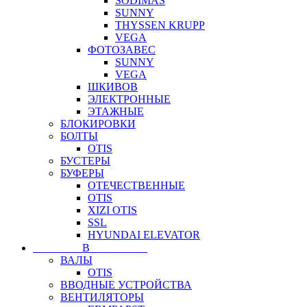
SODIMAS
SUNNY
THYSSEN KRUPP
VEGA
ФОТОЗАВЕС
SUNNY
VEGA
ШКИВОВ
ЭЛЕКТРОННЫЕ
ЭТАЖНЫЕ
БЛОКИРОВКИ
БОЛТЫ
OTIS
БУСТЕРЫ
БУФЕРЫ
ОТЕЧЕСТВЕННЫЕ
OTIS
XIZI OTIS
SSL
HYUNDAI ELEVATOR
⠀⠀⠀⠀⠀⠀В⠀⠀⠀⠀⠀⠀⠀
ВАЛЫ
OTIS
ВВОДНЫЕ УСТРОЙСТВА
ВЕНТИЛЯТОРЫ